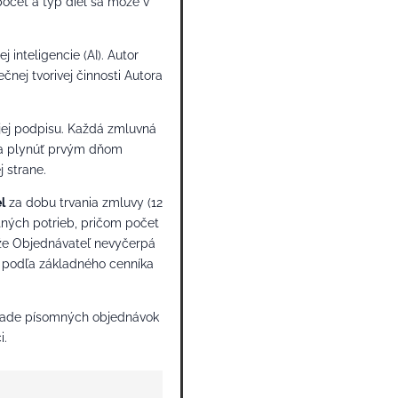
počet a typ diel sa môže v
inteligencie (AI). Autor
nej tvorivej činnosti Autora
ej podpisu. Každá zmluvná
ína plynúť prvým dňom
 strane.
l
za dobu trvania zmluvy (12
tných potrieb, pričom počet
, že Objednávateľ nevyčerpá
o podľa základného cenníka
áklade písomných objednávok
i.