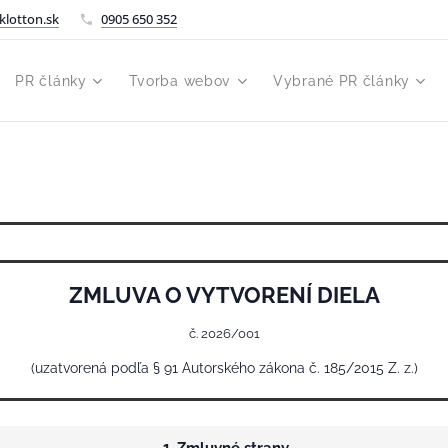
klotton.sk
0905 650 352
PR články
Tvorba webov
Vybrané PR články
ZMLUVA O VYTVORENÍ DIELA
č. 2026/001
(uzatvorená podľa § 91 Autorského zákona č. 185/2015 Z. z.)
1. Zmluvné strany