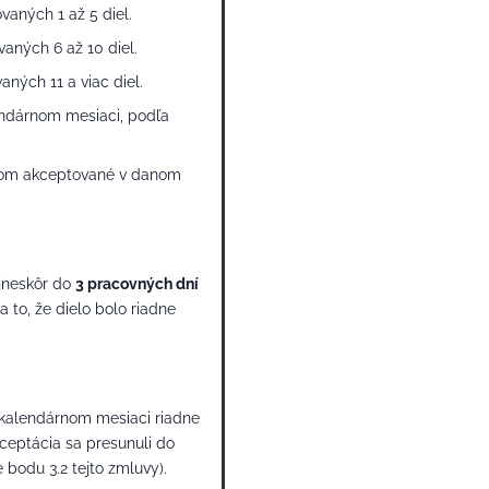
aných 1 až 5 diel.
ných 6 až 10 diel.
ých 11 a viac diel.
endárnom mesiaci, podľa
eľom akceptované v danom
ajneskôr do
3 pracovných dní
 to, že dielo bolo riadne
 kalendárnom mesiaci riadne
ceptácia sa presunuli do
bodu 3.2 tejto zmluvy).