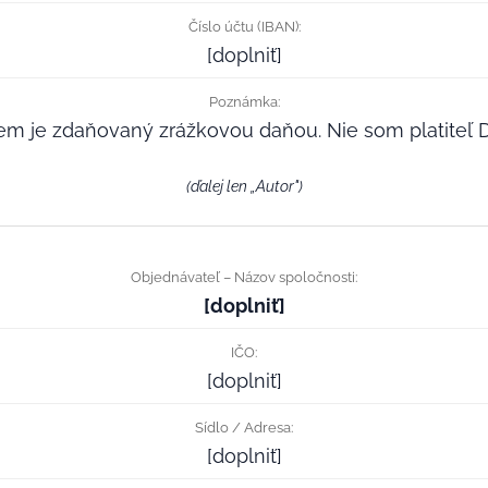
Číslo účtu (IBAN):
[doplniť]
Poznámka:
jem je zdaňovaný zrážkovou daňou. Nie som platiteľ 
(ďalej len „Autor")
Objednávateľ – Názov spoločnosti:
[doplniť]
IČO:
[doplniť]
Sídlo / Adresa:
[doplniť]