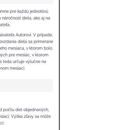
omne pre každú jednotlivú
 náročnosť diela, ako aj na
ateľa.
vateľa Autorovi. V prípade,
ovzdania diela sa primerane
neho mesiaca, v ktorom bolo
ých pre mesiac, v ktorom
 teda určuje výlučne na
anom mesiaci.
od počtu diel objednaných,
iaci. Výška zľavy sa môže
ci: