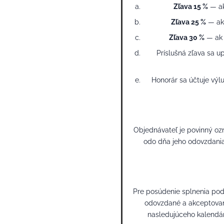
Zľava 15 %
— ak
Zľava 25 %
— ak 
Zľava 30 %
— ak 
Príslušná zľava sa 
Honorár sa účtuje vý
Objednávateľ je povinný oz
odo dňa jeho odovzdania.
Pre posúdenie splnenia pod
odovzdané a akceptované
nasledujúceho kalendár