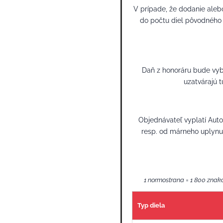
V prípade, že dodanie aleb
do počtu diel pôvodného 
Daň z honoráru bude vy
uzatvárajú 
Objednávateľ vyplatí Auto
resp. od márneho uplynu
1 normostrana = 1 800 znak
Typ diela