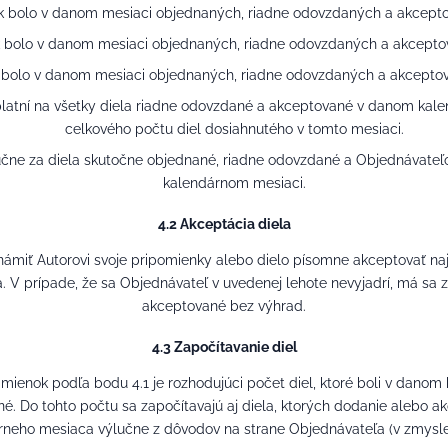
 bolo v danom mesiaci objednaných, riadne odovzdaných a akceptov
bolo v danom mesiaci objednaných, riadne odovzdaných a akceptova
bolo v danom mesiaci objednaných, riadne odovzdaných a akceptovan
uplatní na všetky diela riadne odovzdané a akceptované v danom kal
celkového počtu diel dosiahnutého v tomto mesiaci.
lučne za diela skutočne objednané, riadne odovzdané a Objednávat
kalendárnom mesiaci.
4.2 Akceptácia diela
námiť Autorovi svoje pripomienky alebo dielo písomne akceptovať n
 V prípade, že sa Objednávateľ v uvedenej lehote nevyjadrí, má sa za
akceptované bez výhrad.
4.3 Započítavanie diel
mienok podľa bodu 4.1 je rozhodujúci počet diel, ktoré boli v danom
. Do tohto počtu sa započítavajú aj diela, ktorých dodanie alebo ak
neho mesiaca výlučne z dôvodov na strane Objednávateľa (v zmysle 