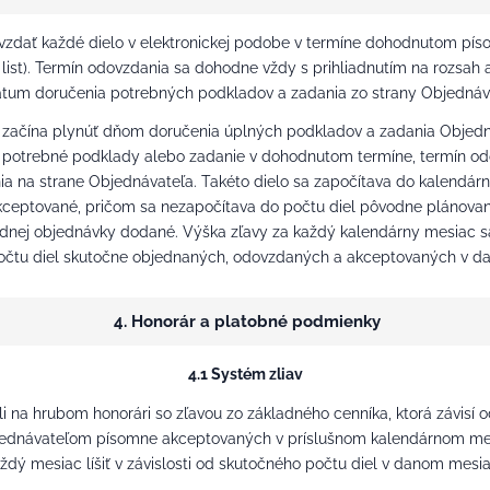
vzdať každé dielo v elektronickej podobe v termíne dohodnutom pís
ist). Termín odovzdania sa dohodne vždy s prihliadnutím na rozsah a
tum doručenia potrebných podkladov a zadania zo strany Objednáv
 začína plynúť dňom doručenia úplných podkladov a zadania Objedná
potrebné podklady alebo zadanie v dohodnutom termíne, termín od
 na strane Objednávateľa. Takéto dielo sa započítava do kalendár
kceptované, pričom sa nezapočítava do počtu diel pôvodne plánovan
dnej objednávky dodané. Výška zľavy za každý kalendárny mesiac sa
očtu diel skutočne objednaných, odovzdaných a akceptovaných v d
4. Honorár a platobné podmienky
4.1 Systém zliav
 na hrubom honorári so zľavou zo základného cenníka, ktorá závisí 
ednávateľom písomne akceptovaných v príslušnom kalendárnom mes
ždý mesiac líšiť v závislosti od skutočného počtu diel v danom mesia