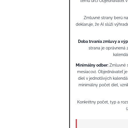
tému určí Objednávateľ v 
Zmluvné strany berú na 
deklaruje, že AI slúži výhr
Doba trvania zmluvy a vý
strana je oprávnená
kalendá
Minimálny odber:
Zmluvné s
mesiacov). Objednávateľ je
diel v jednotlivých kalend
minimálny počet diel, vzn
Konkrétny počet, typ a roz
(