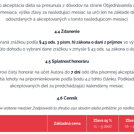
o akceptácia diela sa presunula z dôvodov na strane Objednávateľa a
mesiaca, výška zľavy za nasledujúci mesiac sa určí len na základe d
odovzdaných a akceptovaných v tomto nasledujúcom mesiaci.
4.4 Zdanenie
braná zrážkou podľa
§ 43 ods. 3 písm. h) zákona o dani z príjmov
vo v
túto dohodu o vybraní dane zrážkou v zmysle § 43 ods. 14 zákona o dan
4.5 Splatnosť honoráru
rovi čistý honorár na účet Autora do
7 dní
odo dňa písomnej akceptác
tia lehoty na pripomienkovanie podľa bodu 4.2 tohto článku. Podkla
akceptovaných diel za predchádzajúci kalendárny mesiac.
4.6 Cenník
ov vrátane medzier. Zodpovedá to zhruba 250 slovám alebo približne 30 riadko
Zľava 15 %
Zľav
Základná cena
(1 – 5 diel)
(6 – 