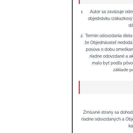
Autor sa zaväzuje odo
objednávku (zákazkový l
dá
Termín odovzdania diela
že Objednávateľ nedodá 
posúva o dobu omeškania
riadne odovzdané a a
malo byť podľa pôvo
základe p
Zmluvné strany sa dohodli
riadne odovzdaných a Obj
ka