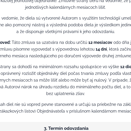
každej jednotlivej objednávke. Zmluvné strany berú na vedomie, že 
jednotlivých kalendárnych mesiacoch líšiť.
vedomie, že diela sú vytvorené Autorom s využitím technológií umelej 
adne ako pomocný nástroj a výsledná podoba diela je výsledkom jedineč
a že disponuje všetkými právami k jeho odovzdaniu.
poveď:
Táto zmluva sa uzatvára na dobu určitú
12 mesiacov
odo dňa j
 zmluvu písomne vypovedať s výpovednou lehotou
14 dní
, ktorá zač
rneho mesiaca nasledujúceho po doručení výpovede druhej zmluvnej
trany sa dohodli na minimálnom rozsahu spolupráce vo výške
12 die
 oprávnený rozložiť objednávky diel počas trvania zmluvy podľa vlas
árnych mesiacoch sa môže líšiť alebo môže byť aj nulový. V prípade
iká Autorovi nárok na úhradu rozdielu do minimálneho počtu diel, a t
bez uplatnenia zliav.
sah diel nie sú vopred pevne stanovené a určujú sa priebežne na z
zákazkových listov) Objednávateľa v príslušnom kalendárnom mesiac
3. Termín odovzdania