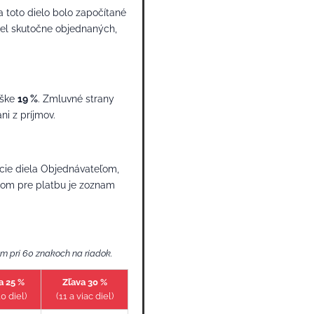
 toto dielo bolo započítané
iel skutočne objednaných,
ýške
19 %
. Zmluvné strany
i z príjmov.
ie diela Objednávateľom,
dom pre platbu je zoznam
m pri 60 znakoch na riadok.
a 25 %
Zľava 30 %
10 diel)
(11 a viac diel)