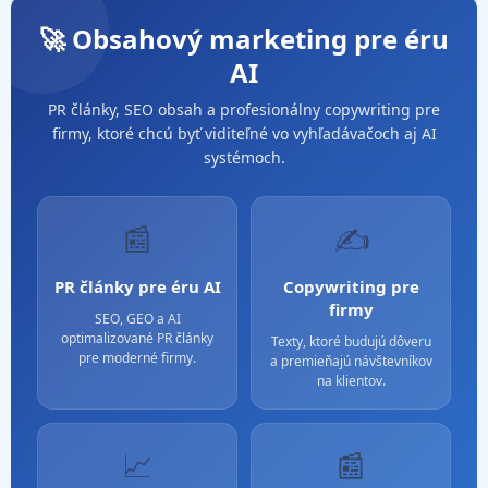
🚀 Obsahový marketing pre éru
AI
PR články, SEO obsah a profesionálny copywriting pre
firmy, ktoré chcú byť viditeľné vo vyhľadávačoch aj AI
systémoch.
📰
✍️
PR články pre éru AI
Copywriting pre
firmy
SEO, GEO a AI
optimalizované PR články
Texty, ktoré budujú dôveru
pre moderné firmy.
a premieňajú návštevníkov
na klientov.
📈
📰