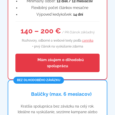
Minimálny odber:
12 diel / 12 mesiacov
Flexibilný počet článkov mesačne
Výpoveď kedykoľvek:
14 dní
140 – 200 €
/ PR článok základný
Rozhovory, odborné a webové texty podľa
cenníka
+ prvý článok na vyskúšanie zdarma
📩 Mám záujem o dlhodobú
spoluprácu
BEZ DLHODOBÉHO ZÁVÄZKU
📦 Balíčky (max. 6 mesiacov)
Kratšia spolupráca bez záväzku na celý rok.
Ideálne na vyskúšanie, sezónne kampane alebo