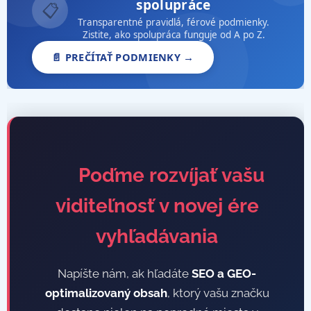
spolupráce
📋
Transparentné pravidlá, férové podmienky.
Zistite, ako spolupráca funguje od A po Z.
📄 PREČÍTAŤ PODMIENKY →
🚀 Poďme rozvíjať vašu
viditeľnosť v novej ére
vyhľadávania
Napíšte nám, ak hľadáte
SEO a GEO-
optimalizovaný obsah
, ktorý vašu značku