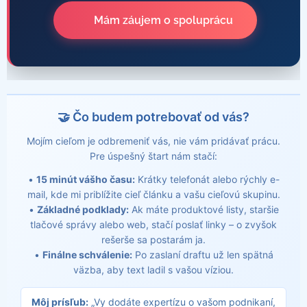
✉️ Mám záujem o spoluprácu
🤝 Čo budem potrebovať od vás?
Mojím cieľom je odbremeniť vás, nie vám pridávať prácu.
Pre úspešný štart nám stačí:
•
15 minút vášho času:
Krátky telefonát alebo rýchly e-
mail, kde mi priblížite cieľ článku a vašu cieľovú skupinu.
•
Základné podklady:
Ak máte produktové listy, staršie
tlačové správy alebo web, stačí poslať linky – o zvyšok
rešerše sa postarám ja.
•
Finálne schválenie:
Po zaslaní draftu už len spätná
väzba, aby text ladil s vašou víziou.
Môj prísľub:
„Vy dodáte expertízu o vašom podnikaní,