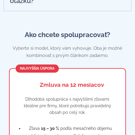
otázku?
gramaticky bezchybných a predajných textov.
Spájam tak technickú tvorbu webu so svojimi
Pokojne ma kontaktujte a rád vám
dlhoročnými skúsenosťami z copywritingu a
odpoviem. Stačí kliknúť na tlačidlo "Mám
tvorby PR článkov.
záujem o PR článok" vyššie na stránke.
Ako chcete spolupracovať?
Vyberte si model, ktorý vám vyhovuje. Oba je možné
kombinovať s prvým článkom zadarmo.
NAJVYŠŠIA ÚSPORA
📋 Zmluva na 12 mesiacov
Dlhodobá spolupráca s najvyššími zľavami.
Ideálne pre firmy, ktoré potrebujú pravidelný
obsah po celý rok.
Zľava
15 – 30 %
podľa mesačného objemu