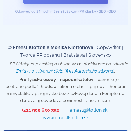
Odpoveď do 24 hodín · Bez záväzkov · PR články · SEO · GEO
©
Ernest Klotton a Monika Klottonová
| Copywriter |
Tvorca PR obsahu | Bratislava | Slovensko
📄 PR články, copywriting a obsah webu dodávame na základe
Zmluvy o vytvorení diela (§ 91 Autorského zákona)
.
💡
Pre fyzické osoby - nepodnikateľov:
zdanenie je
ošetrené podľa § 6 ods. 4 zákona o dani z príjmov – honorár
mi vyplatíte v plnej výške bez zrážkovej dane a kompletné
daňové aj odvodové povinnosti si riešim sám.
📞
+421 905 650 352
| ✉️
ernest@klotton.sk
| 🌐
www.ernestklotton.sk