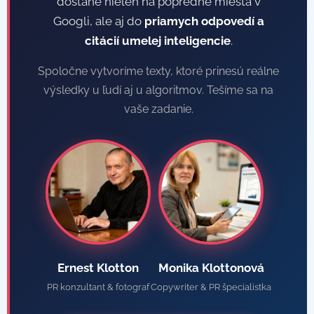
dostane nielen na popredné miesta v
Googli, ale aj do
priamych odpovedí a
citácií umelej inteligencie
.
Spoločne vytvoríme texty, ktoré prinesú reálne
výsledky u ľudí aj u algoritmov. Tešíme sa na
vaše zadanie.
Ernest Klotton
Monika Klottonová
PR konzultant & fotograf
Copywriter & PR špecialistka