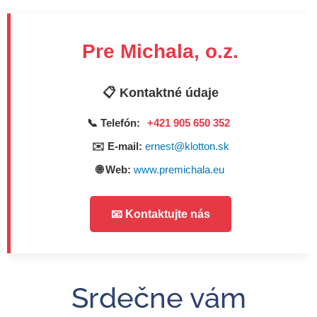
Pre Michala, o.z.
📋 Kontaktné údaje
📞 Telefón:
+421 905 650 352
✉️ E-mail:
ernest@klotton.sk
🌐 Web:
www.premichala.eu
📧 Kontaktujte nás
Srdečne vám