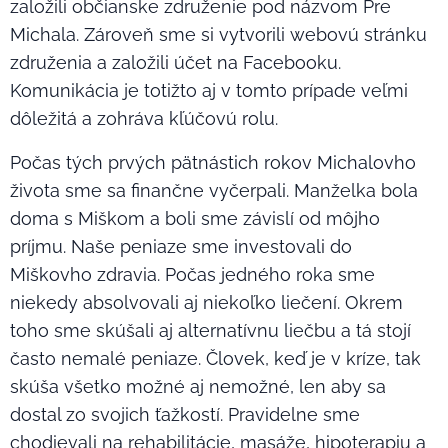
založili občianske združenie pod názvom Pre
Michala. Zároveň sme si vytvorili webovú stránku
združenia a založili účet na Facebooku.
Komunikácia je totižto aj v tomto prípade veľmi
dôležitá a zohráva kľúčovú rolu.
Počas tých prvých pätnástich rokov Michalovho
života sme sa finančne vyčerpali. Manželka bola
doma s Miškom a boli sme závislí od môjho
príjmu. Naše peniaze sme investovali do
Miškovho zdravia. Počas jedného roka sme
niekedy absolvovali aj niekoľko liečení. Okrem
toho sme skúšali aj alternatívnu liečbu a tá stojí
často nemalé peniaze. Človek, keď je v kríze, tak
skúša všetko možné aj nemožné, len aby sa
dostal zo svojich ťažkostí. Pravidelne sme
chodievali na rehabilitácie, masáže, hipoterapiu a