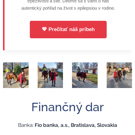
trpezlivosti a sile. Delíme sa s vami o náš
autentický pohľad na život s epilepsiou v rodine.
💙 Prečítať náš príbeh
Finančný dar
Banka:
Fio banka, a.s., Bratislava, Slovakia