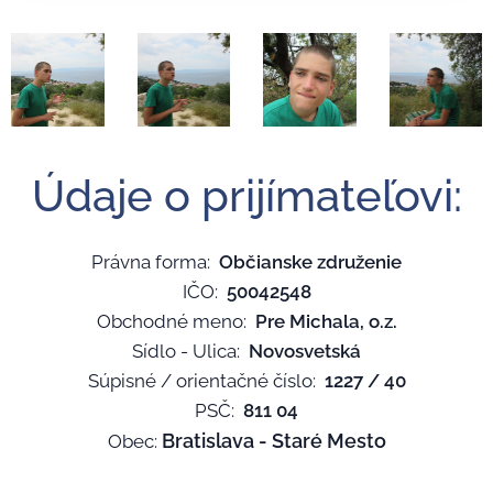
Údaje o prijímateľovi:
Právna forma:
Občianske združenie
IČO:
50042548
Obchodné meno:
Pre Michala, o.z.
Sídlo - Ulica:
Novosvetská
Súpisné / orientačné číslo:
1227 / 40
PSČ:
811 04
Bratislava - Staré Mesto
Obec: