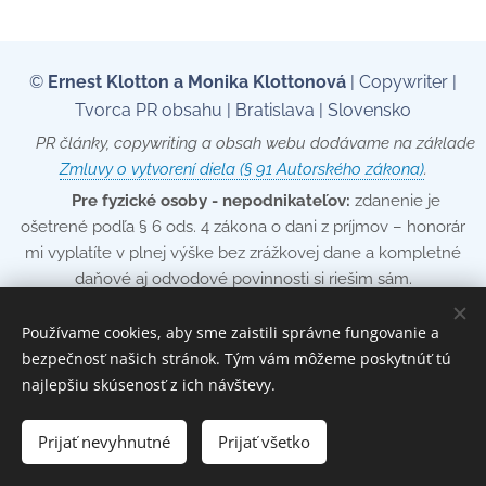
©
Ernest Klotton a Monika Klottonová
| Copywriter |
Tvorca PR obsahu | Bratislava | Slovensko
📄 PR články, copywriting a obsah webu dodávame na základe
Zmluvy o vytvorení diela (§ 91 Autorského zákona)
.
💡
Pre fyzické osoby - nepodnikateľov:
zdanenie je
ošetrené podľa § 6 ods. 4 zákona o dani z príjmov – honorár
mi vyplatíte v plnej výške bez zrážkovej dane a kompletné
daňové aj odvodové povinnosti si riešim sám.
📞
+421 905 650 352
| ✉️
ernest@klotton.sk
| 🌐
Používame cookies, aby sme zaistili správne fungovanie a
www.ernestklotton.sk
bezpečnosť našich stránok. Tým vám môžeme poskytnúť tú
najlepšiu skúsenosť z ich návštevy.
🚀 Obsahový marketing pre éru
Prijať nevyhnutné
Prijať všetko
AI