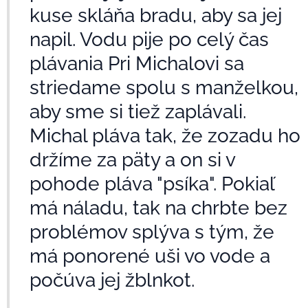
kuse skláňa bradu, aby sa jej
napil. Vodu pije po celý čas
plávania Pri Michalovi sa
striedame spolu s manželkou,
aby sme si tiež zaplávali.
Michal pláva tak, že zozadu ho
držíme za päty a on si v
pohode pláva "psíka". Pokiaľ
má náladu, tak na chrbte bez
problémov splýva s tým, že
má ponorené uši vo vode a
počúva jej žblnkot.