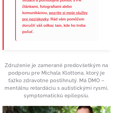
situácii a potrebujete pomoc s PR
článkami, fotografiami alebo
komunikáciou,
pozrite si moje služby
pre neziskovky
. Rád vám pomôžem
doručiť váš odkaz tam, kde ho treba
počuť.
Združenie je zamerané predovšetkým na
podporu pre Michala Klottona, ktorý je
ťažko zdravotne postihnutý. Má DMO –
mentálnu retardáciu s autistickými rysmi,
symptomatickú epilepsiu.