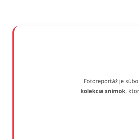
Fotoreportáž je súbor
kolekcia snímok
, kto