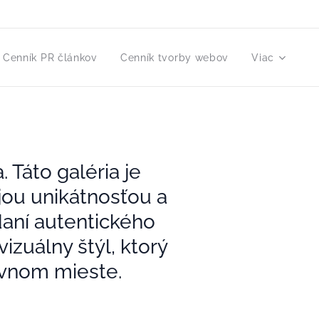
Cenník PR článkov
Cenník tvorby webov
Viac
 Táto galéria je
ojou unikátnosťou a
aní autentického
zuálny štýl, ktorý
ávnom mieste.