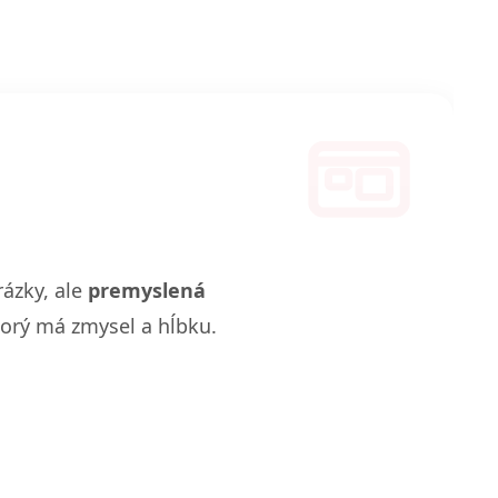
rázky, ale
premyslená
torý má zmysel a hĺbku.