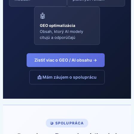
🤖
GEO optimalizácia
Obsah, ktorý AI modely
citujú a odporúčajú
Zistiť viac o GEO / AI obsahu →
📩 Mám záujem o spoluprácu
🤝 SPOLUPRÁCA