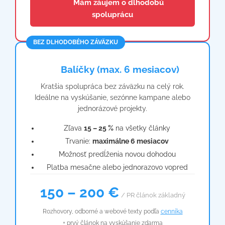
📩 Mám záujem o dlhodobú
spoluprácu
BEZ DLHODOBÉHO ZÁVÄZKU
📦 Balíčky (max. 6 mesiacov)
Kratšia spolupráca bez záväzku na celý rok.
Ideálne na vyskúšanie, sezónne kampane alebo
jednorázové projekty.
Zľava
15 – 25 %
na všetky články
Trvanie:
maximálne 6 mesiacov
Možnosť predĺženia novou dohodou
Platba mesačne alebo jednorazovo vopred
150 – 200 €
/ PR článok základný
Rozhovory, odborné a webové texty podľa
cenníka
+ prvý článok na vyskúšanie zdarma