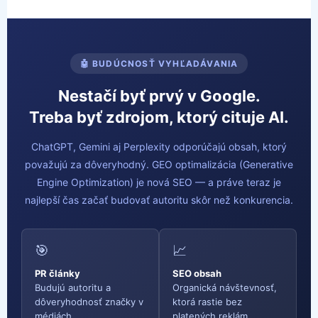
🤖 BUDÚCNOSŤ VYHĽADÁVANIA
Nestačí byť prvý v Google.
Treba byť zdrojom, ktorý cituje AI.
ChatGPT, Gemini aj Perplexity odporúčajú obsah, ktorý
považujú za dôveryhodný. GEO optimalizácia (Generative
Engine Optimization) je nová SEO — a práve teraz je
najlepší čas začať budovať autoritu skôr než konkurencia.
🎯
📈
PR články
SEO obsah
Budujú autoritu a
Organická návštevnosť,
dôveryhodnosť značky v
ktorá rastie bez
médiách
platených reklám