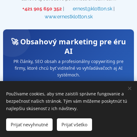
📞
+421 905 650 352
| ✉️
ernest@klotton.sk
| 🌐
www.ernestklotton.sk
🚀 Obsahový marketing pre éru
AI
PR články, SEO obsah a profesionálny copywriting pre
firmy, ktoré chcú byť viditeľné vo vyhľadávačoch aj AI
systémoch.
Používame cookies, aby sme zaistili správne fungovanie a
📰
✍️
bezpečnosť našich stránok. Tým vám môžeme poskytnúť tú
najlepšiu skúsenosť z ich návštevy.
PR články pre éru AI
Copywriting pre
firmy
SEO, GEO a AI
Prijať nevyhnutné
Prijať všetko
optimalizované PR články
Texty, ktoré budujú dôveru
pre moderné firmy.
a premieňajú návštevníkov