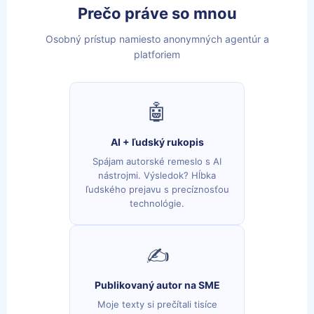
Prečo práve so mnou
Osobný prístup namiesto anonymných agentúr a
platforiem
🤖
AI + ľudský rukopis
Spájam autorské remeslo s AI
nástrojmi. Výsledok? Hĺbka
ľudského prejavu s precíznosťou
technológie.
✍️
Publikovaný autor na SME
Moje texty si prečítali tisíce