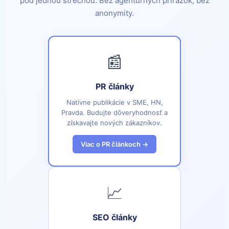
pod jednou strechou. Bez agentúrnych prirážok, bez
anonymity.
📰
PR články
Natívne publikácie v SME, HN,
Pravda. Budujte dôveryhodnosť a
získavajte nových zákazníkov.
Viac o PR článkoch →
📈
SEO články