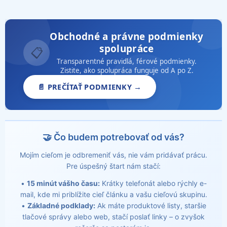
Obchodné a právne podmienky
spolupráce
📋
Transparentné pravidlá, férové podmienky.
Zistite, ako spolupráca funguje od A po Z.
📄 PREČÍTAŤ PODMIENKY →
🤝 Čo budem potrebovať od vás?
Mojím cieľom je odbremeniť vás, nie vám pridávať prácu.
Pre úspešný štart nám stačí:
•
15 minút vášho času:
Krátky telefonát alebo rýchly e-
mail, kde mi priblížite cieľ článku a vašu cieľovú skupinu.
•
Základné podklady:
Ak máte produktové listy, staršie
tlačové správy alebo web, stačí poslať linky – o zvyšok