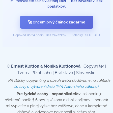
✅ Presvedčte sa na vlastnej koži — bez záväzkov, bez
poplatkov.
🚀 Chcem prvý článok zadarmo
Odpoveď do 24 hodín · Bez záväzkov · PR články · SEO · GEO
©
Ernest Klotton a Monika Klottonová
| Copywriter |
Tvorca PR obsahu | Bratislava | Slovensko
📄 PR články, copywriting a obsah webu dodávame na základe
Zmluvy o vytvorení diela (§ 91 Autorského zákona)
.
💡
Pre fyzické osoby - nepodnikateľov:
zdanenie je
ošetrené podľa § 6 ods. 4 zákona o dani z príjmov – honorár
mi vyplatíte v plnej výške bez zrážkovej dane a kompletné
daňové aj odvodové povinnosti si riešim sám.