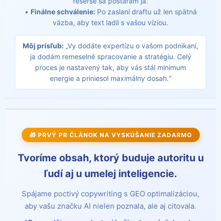
rešerše sa postarám ja.
•
Finálne schválenie:
Po zaslaní draftu už len spätná
väzba, aby text ladil s vašou víziou.
Môj prísľub:
„Vy dodáte expertízu o vašom podnikaní,
ja dodám remeselné spracovanie a stratégiu. Celý
proces je nastavený tak, aby vás stál minimum
energie a priniesol maximálny dosah.“
🎁 PRVÝ PR ČLÁNOK NA VYSKÚŠANIE ZADARMO
Tvoríme obsah, ktorý buduje autoritu u
ľudí aj u umelej inteligencie.
Spájame poctivý copywriting s GEO optimalizáciou,
aby vašu značku AI nielen poznala, ale aj citovala.