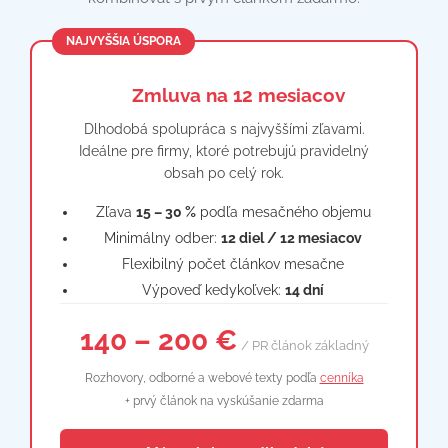
NAJVYŠŠIA ÚSPORA
📋 Zmluva na 12 mesiacov
Dlhodobá spolupráca s najvyššími zľavami.
Ideálne pre firmy, ktoré potrebujú pravidelný
obsah po celý rok.
Zľava
15 – 30 %
podľa mesačného objemu
Minimálny odber:
12 diel / 12 mesiacov
Flexibilný počet článkov mesačne
Výpoveď kedykoľvek:
14 dní
140 – 200 €
/ PR článok základný
Rozhovory, odborné a webové texty podľa
cenníka
+ prvý článok na vyskúšanie zdarma