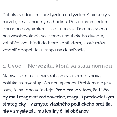
Politika sa dnes mení z týždňa na týždeň. A niekedy sa
mi zdá, že aj z hodiny na hodinu. Posledných sedem
dní nebolo výnimkou – skôr naopak. Domáca scéna
nás zásobovala ďalšou várkou politického divadla,
zatiaľ čo svet hľadí do tváre konfliktom, ktoré môžu
zmeniť geopolitickú mapu na desaťročia.
1. Úvod – Nervozita, ktorá sa stala normou
Napísal som to už viackrát a zopakujem to znova:
politika sa zrýchľuje. A s ňou aj chaos. Problém nie je v
tom, že sa toho veľa deje.
Problém je v tom, že tí, čo
by mali reagovať zodpovedne, reagujú predovšetkým
strategicky – v zmysle vlastného politického prežitia,
nie v zmysle záujmu krajiny či jej občanov.