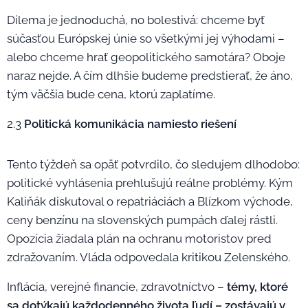
Dilema je jednoduchá, no bolestivá: chceme byť
súčasťou Európskej únie so všetkými jej výhodami –
alebo chceme hrať geopolitického samotára? Oboje
naraz nejde. A čím dlhšie budeme predstierať, že áno,
tým väčšia bude cena, ktorú zaplatíme.
2.3
Politická komunikácia namiesto riešení
Tento týždeň sa opäť potvrdilo, čo sledujem dlhodobo:
politické vyhlásenia prehlušujú reálne problémy. Kým
Kaliňák diskutoval o repatriáciách a Blízkom východe,
ceny benzínu na slovenských pumpách ďalej rástli.
Opozícia žiadala plán na ochranu motoristov pred
zdražovaním. Vláda odpovedala kritikou Zelenského.
Inflácia, verejné financie, zdravotníctvo –
témy, ktoré
sa dotýkajú každodenného života ľudí – zostávajú v