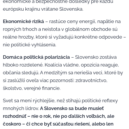
ekonomické a bezpečnostné dôsledky pre každú
európsku krajinu vrátane Slovenska.
Ekonomické riziká
– rastúce ceny energií, napätie na
ropných trhoch a neistota v globálnom obchode sú
reálne hrozby, ktoré si vyžadujú konkrétne odpovede –
nie politické vyhlásenia.
Domáca politická polarizácia
– Slovensko zostáva
hlboko rozdelené. Koalícia vládne, opozícia reaguje,
občania sledujú. A medzitým sa neriešia veci, ktoré by
si zaslúžili oveľa viac pozornosti: zdravotníctvo,
školstvo, verejné financie.
Svet sa mení rýchlejšie, než stíhajú politické reflexy
mnohých lídrov.
A Slovensko sa bude musieť
rozhodnúť – nie o rok, nie po ďalších voľbách, ale
čoskoro – či chce byť súčasťou riešení, alebo len