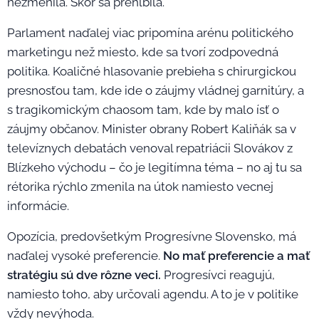
nezmenila. Skôr sa prehĺbila.
Parlament naďalej viac pripomína arénu politického
marketingu než miesto, kde sa tvorí zodpovedná
politika. Koaličné hlasovanie prebieha s chirurgickou
presnosťou tam, kde ide o záujmy vládnej garnitúry, a
s tragikomickým chaosom tam, kde by malo ísť o
záujmy občanov. Minister obrany Robert Kaliňák sa v
televíznych debatách venoval repatriácii Slovákov z
Blízkeho východu – čo je legitímna téma – no aj tu sa
rétorika rýchlo zmenila na útok namiesto vecnej
informácie.
Opozícia, predovšetkým Progresívne Slovensko, má
naďalej vysoké preferencie.
No mať preferencie a mať
stratégiu sú dve rôzne veci.
Progresívci reagujú,
namiesto toho, aby určovali agendu. A to je v politike
vždy nevýhoda.