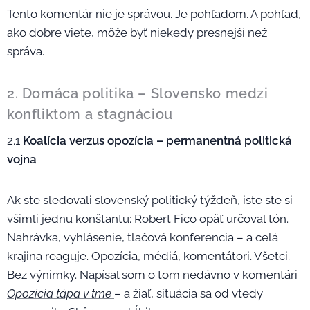
Tento komentár nie je správou. Je pohľadom. A pohľad,
ako dobre viete, môže byť niekedy presnejší než
správa.
2. Domáca politika – Slovensko medzi
konfliktom a stagnáciou
2.1
Koalícia verzus opozícia – permanentná politická
vojna
Ak ste sledovali slovenský politický týždeň, iste ste si
všimli jednu konštantu: Robert Fico opäť určoval tón.
Nahrávka, vyhlásenie, tlačová konferencia – a celá
krajina reaguje. Opozícia, médiá, komentátori. Všetci.
Bez výnimky. Napísal som o tom nedávno v komentári
Opozícia tápa v tme
– a žiaľ, situácia sa od vtedy