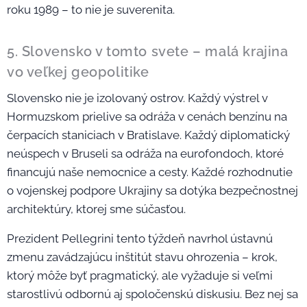
roku 1989 – to nie je suverenita.
5. Slovensko v tomto svete – malá krajina
vo veľkej geopolitike
Slovensko nie je izolovaný ostrov. Každý výstrel v
Hormuzskom prielive sa odráža v cenách benzínu na
čerpacích staniciach v Bratislave. Každý diplomatický
neúspech v Bruseli sa odráža na eurofondoch, ktoré
financujú naše nemocnice a cesty. Každé rozhodnutie
o vojenskej podpore Ukrajiny sa dotýka bezpečnostnej
architektúry, ktorej sme súčasťou.
Prezident Pellegrini tento týždeň navrhol ústavnú
zmenu zavádzajúcu inštitút stavu ohrozenia – krok,
ktorý môže byť pragmatický, ale vyžaduje si veľmi
starostlivú odbornú aj spoločenskú diskusiu. Bez nej sa