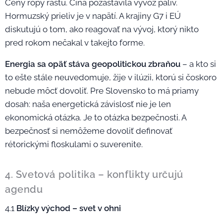
Ceny ropy rastú. Čína pozastavila vývoz palív.
Hormuzský prieliv je v napätí. A krajiny G7 i EÚ
diskutujú o tom, ako reagovať na vývoj, ktorý nikto
pred rokom nečakal v takejto forme.
Energia sa opäť stáva geopolitickou zbraňou
– a kto si
to ešte stále neuvedomuje, žije v ilúzii, ktorú si čoskoro
nebude môcť dovoliť. Pre Slovensko to má priamy
dosah: naša energetická závislosť nie je len
ekonomická otázka. Je to otázka bezpečnosti. A
bezpečnosť si nemôžeme dovoliť definovať
rétorickými floskulami o suverenite.
4. Svetová politika – konflikty určujú
agendu
4.1
Blízky východ – svet v ohni