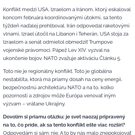
Konflikt medzi USA, Izraelom a Iránom, ktorý eskaloval
koncom februára koordinovanými útokmi, sa tento
týždeň naďalej prehlboval. Irán odpovedal raketovými
vlnami, Izrael útočil na Libanon i Teherán, USA stoja za
Izraelom a senát odmietol obmedziť Trumpove
vojenské právomoci. Pápež Lev XIV. vyzval na
ukončenie bojov. NATO zvažuje aktiváciu Článku 5.
Toto nie je regionálny konflikt. Toto je globálna
nestabilita, ktorá má priamy dosah na ceny energií,
bezpečnostnú architektúru NATO a na to, koľko
pozornosti a zdrojov môže Európa venovať iným
výzvam – vrátane Ukrajiny.
Dovolím si priamu otázku: je svet naozaj pripravený
na to, čo príde, ak sa tento konflikt ešte viac rozšíri?
Odpovedám si sám: nie. A to by nás malo znepokojovať