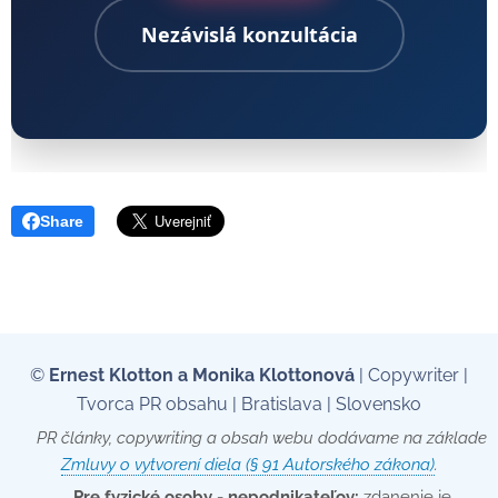
Nezávislá konzultácia
Share
©
Ernest Klotton a Monika Klottonová
| Copywriter |
Tvorca PR obsahu | Bratislava | Slovensko
📄 PR články, copywriting a obsah webu dodávame na základe
Zmluvy o vytvorení diela (§ 91 Autorského zákona)
.
💡
Pre fyzické osoby - nepodnikateľov:
zdanenie je