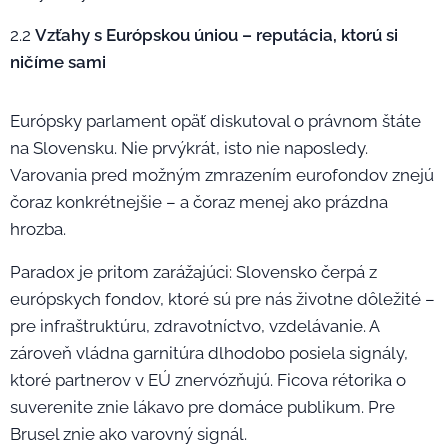
2.2
Vzťahy s Európskou úniou – reputácia, ktorú si
ničíme sami
Európsky parlament opäť diskutoval o právnom štáte
na Slovensku. Nie prvýkrát, isto nie naposledy.
Varovania pred možným zmrazením eurofondov znejú
čoraz konkrétnejšie – a čoraz menej ako prázdna
hrozba.
Paradox je pritom zarážajúci: Slovensko čerpá z
európskych fondov, ktoré sú pre nás životne dôležité –
pre infraštruktúru, zdravotníctvo, vzdelávanie. A
zároveň vládna garnitúra dlhodobo posiela signály,
ktoré partnerov v EÚ znervózňujú. Ficova rétorika o
suverenite znie lákavo pre domáce publikum. Pre
Brusel znie ako varovný signál.