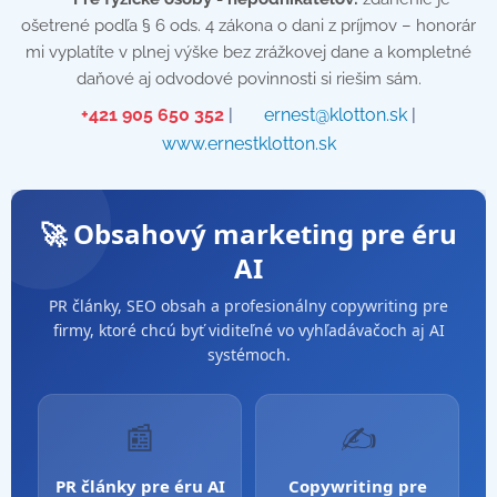
ošetrené podľa § 6 ods. 4 zákona o dani z príjmov – honorár
mi vyplatíte v plnej výške bez zrážkovej dane a kompletné
daňové aj odvodové povinnosti si riešim sám.
📞
+421 905 650 352
| ✉️
ernest@klotton.sk
| 🌐
www.ernestklotton.sk
🚀 Obsahový marketing pre éru
AI
PR články, SEO obsah a profesionálny copywriting pre
firmy, ktoré chcú byť viditeľné vo vyhľadávačoch aj AI
systémoch.
📰
✍️
PR články pre éru AI
Copywriting pre