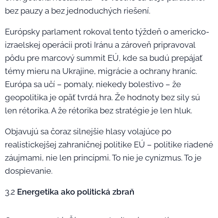
bez pauzy a bez jednoduchých riešení.
Európsky parlament rokoval tento týždeň o americko-
izraelskej operácii proti Iránu a zároveň pripravoval
pôdu pre marcový summit EÚ, kde sa budú prepájať
témy mieru na Ukrajine, migrácie a ochrany hraníc.
Európa sa učí – pomaly, niekedy bolestivo – že
geopolitika je opäť tvrdá hra. Že hodnoty bez sily sú
len rétorika. A že rétorika bez stratégie je len hluk.
Objavujú sa čoraz silnejšie hlasy volajúce po
realistickejšej zahraničnej politike EÚ – politike riadené
záujmami, nie len princípmi. To nie je cynizmus. To je
dospievanie.
3.2
Energetika ako politická zbraň