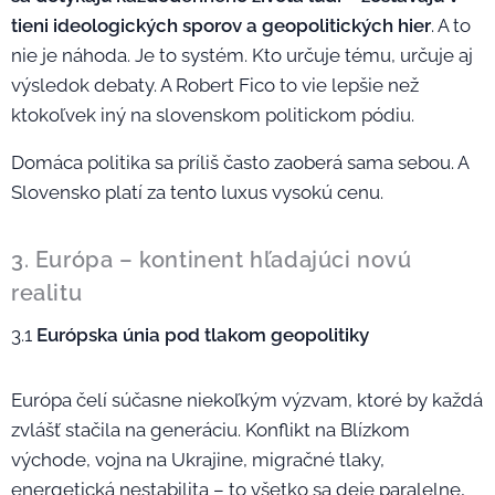
tieni ideologických sporov a geopolitických hier
. A to
nie je náhoda. Je to systém. Kto určuje tému, určuje aj
výsledok debaty. A Robert Fico to vie lepšie než
ktokoľvek iný na slovenskom politickom pódiu.
Domáca politika sa príliš často zaoberá sama sebou. A
Slovensko platí za tento luxus vysokú cenu.
3. Európa – kontinent hľadajúci novú
realitu
3.1
Európska únia pod tlakom geopolitiky
Európa čelí súčasne niekoľkým výzvam, ktoré by každá
zvlášť stačila na generáciu. Konflikt na Blízkom
východe, vojna na Ukrajine, migračné tlaky,
energetická nestabilita – to všetko sa deje paralelne,