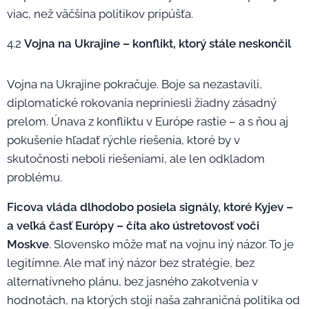
viac, než väčšina politikov pripúšťa.
4.2
Vojna na Ukrajine – konflikt, ktorý stále neskončil
Vojna na Ukrajine pokračuje. Boje sa nezastavili,
diplomatické rokovania nepriniesli žiadny zásadný
prelom. Únava z konfliktu v Európe rastie – a s ňou aj
pokušenie hľadať rýchle riešenia, ktoré by v
skutočnosti neboli riešeniami, ale len odkladom
problému.
Ficova vláda dlhodobo posiela signály, ktoré Kyjev –
a veľká časť Európy – číta ako ústretovosť voči
Moskve
. Slovensko môže mať na vojnu iný názor. To je
legitímne. Ale mať iný názor bez stratégie, bez
alternatívneho plánu, bez jasného zakotvenia v
hodnotách, na ktorých stojí naša zahraničná politika od