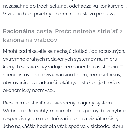
nezasiahne do troch sekúnd, odchádza ku konkurencii.
Vizuál vzbudí prvotný dojem, no až slovo predáva.
Racionálna cesta: Prečo netreba strieľať z
kanóna na vrabcov
Mnohí podnikatelia sa nechajú dotlačiť do robustných,
extrémne drahých redakčných systémov na mieru,
ktorých správa si vyžaduje permanentnú asistenciu IT
špecialistov. Pre drvivú väčšinu firiem, remeselníkov,
ubytovacích zariadení či lokálnych služieb je to však
ekonomický nezmysel.
Riešením je staviť na osvedčený a agilný systém
Webnode. Je rýchly, maximálne bezpečný, bezchybne
responzívny pre mobilné zariadenia a vizuálne čistý.
Jeho najväčšia hodnota však spočíva v slobode, ktorú