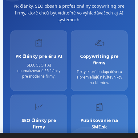
PR články, SEO obsah a profesionálny copywriting pre
firmy, ktoré chcú byť viditeľné vo vyhľadávačoch aj AI
systémoch.
📰
✍️
PR články pre éru AI
Copywriting pre
firmy
SEO, GEO a AI
optimalizované PR články
Texty, ktoré budujú dôveru
pre moderné firmy.
a premieňajú návštevníkov
na klientov.
📈
📰
SEO články pre
Publikovanie na
firmy
SME.sk
Obsah optimalizovaný pre
Silné PR a mediálna