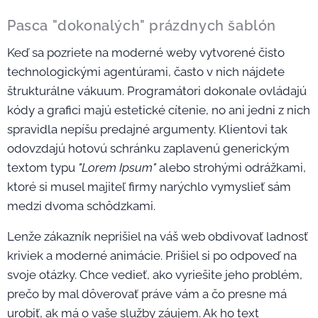
Pasca "dokonalých" prázdnych šablón
Keď sa pozriete na moderné weby vytvorené čisto
technologickými agentúrami, často v nich nájdete
štrukturálne vákuum. Programátori dokonale ovládajú
kódy a grafici majú estetické cítenie, no ani jedni z nich
spravidla nepíšu predajné argumenty. Klientovi tak
odovzdajú hotovú schránku zaplavenú generickým
textom typu
"Lorem Ipsum"
alebo strohými odrážkami,
ktoré si musel majiteľ firmy narýchlo vymyslieť sám
medzi dvoma schôdzkami.
Lenže zákazník neprišiel na váš web obdivovať ladnosť
kriviek a moderné animácie. Prišiel si po odpoveď na
svoje otázky. Chce vedieť, ako vyriešite jeho problém,
prečo by mal dôverovať práve vám a čo presne má
urobiť, ak má o vaše služby záujem. Ak ho text