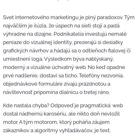
Svet internetového marketingu je plný paradoxov. Tým
najväčším je ilúzia, že úspech na sieti stojí a padá
výhradne na dizajne. Podnikatelia investujú nemalé
peniaze do vizuálnej identity, prezerajú si desiatky
grafických návrhov a hádajú sa o odtieňoch fialovej či
umiestnení loga. Výsledkom býva nablýskaný,
moderný a vizuálne úchvatný web. No keď opadne
prvé nadšenie, dostaví sa ticho. Telefóny nezvonia,
objednávkové formuláre zívajú prázdnotou a
návštevnosť pripomína dialnicu o tretej ráno.
Kde nastala chyba? Odpoveď je pragmatická: web
dostal nádhernú karosériu, ale nikto doň nevložil
motor. A tým motorom, ktorý poháňa záujem
zákazníkov a algoritmy vyhľadávačov, je text.