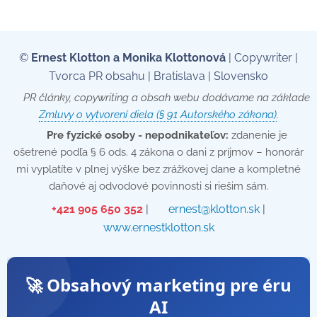
©
Ernest Klotton a Monika Klottonová
| Copywriter |
Tvorca PR obsahu | Bratislava | Slovensko
📄 PR články, copywriting a obsah webu dodávame na základe
Zmluvy o vytvorení diela (§ 91 Autorského zákona)
.
💡
Pre fyzické osoby - nepodnikateľov:
zdanenie je
ošetrené podľa § 6 ods. 4 zákona o dani z príjmov – honorár
mi vyplatíte v plnej výške bez zrážkovej dane a kompletné
daňové aj odvodové povinnosti si riešim sám.
📞
+421 905 650 352
| ✉️
ernest@klotton.sk
| 🌐
www.ernestklotton.sk
🚀 Obsahový marketing pre éru
AI