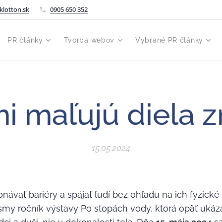
klotton.sk
0905 650 352
PR články
Tvorba webov
Vybrané PR články
i maľujú diela 
15.05.2024
vať bariéry a spájať ľudí bez ohľadu na ich fyzick
my ročník výstavy Po stopách vody, ktorá opäť ukáza