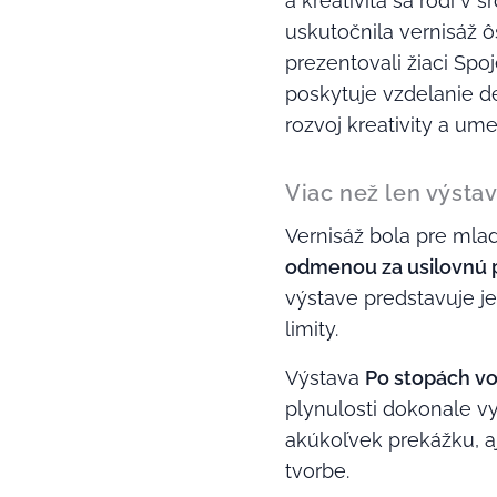
a kreativita sa rodí v s
uskutočnila vernisáž 
prezentovali žiaci Spo
poskytuje vzdelanie d
rozvoj kreativity a um
Viac než len výsta
Vernisáž bola pre mla
odmenou za usilovnú 
výstave predstavuje je
limity.
Výstava
Po stopách v
plynulosti dokonale vy
akúkoľvek prekážku, aj
tvorbe.