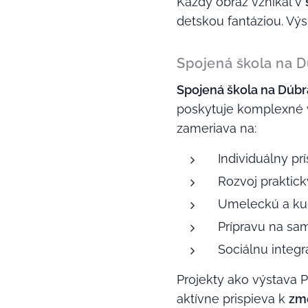
Každý obraz vznikal v
detskou fantáziou. Výs
Spojená škola na D
Spojená škola na Dúbra
poskytuje komplexné 
zameriava na:
Individuálny pr
Rozvoj praktick
Umeleckú a ku
Prípravu na sam
Sociálnu integr
Projekty ako výstava 
aktívne prispieva k
zme