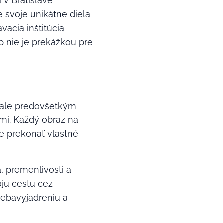
 v Bratislave
e svoje unikátne diela
vacia inštitúcia
 nie je prekážkou pre
, ale predovšetkým
gmi. Každý obraz na
le prekonať vlastné
 premenlivosti a
oju cestu cez
sebavyjadreniu a