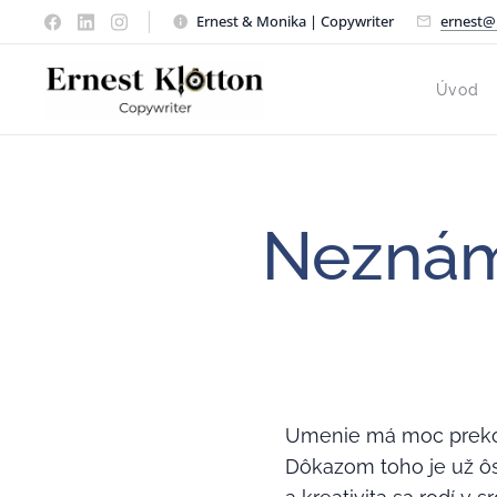
Ernest & Monika | Copywriter
ernest@
Úvod
Neznám
Umenie má moc prekoná
Dôkazom toho je už ôs