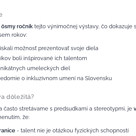
e
ž
ôsmy ročník
tejto výnimočnej výstavy, čo dokazuje st
sem rokov:
ískali možnosť prezentovať svoje diela
íkov boli inšpirované ich talentom
 unikátnych umeleckých diel
ovedomie o inkluzívnom umení na Slovensku
va dôležitá?
a často stretávame s predsudkami a stereotypmi, je
enutím, že:
ranice
- talent nie je otázkou fyzických schopností 