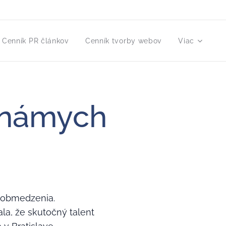
Cenník PR článkov
Cenník tvorby webov
Viac
známych
é obmedzenia.
la, že skutočný talent