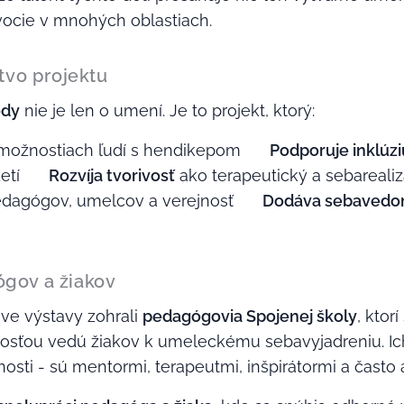
vocie v mnohých oblastiach.
tvo projektu
ody
nie je len o umení. Je to projekt, ktorý:
možnostiach ľudí s hendikepom ✨
Podporuje inklúzi
detí ✨
Rozvíja tvorivosť
ako terapeutický a sebareali
pedagógov, umelcov a verejnosť ✨
Dodáva sebavedo
gov a žiakov
ave výstavy zohrali
pedagógovia Spojenej školy
, ktor
nosťou vedú žiakov k umeleckému sebavyjadreniu. Ic
osti - sú mentormi, terapeutmi, inšpirátormi a často a