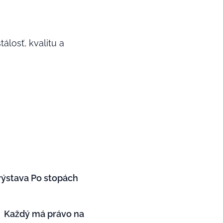
álosť, kvalitu a
výstava Po stopách

Každý má právo na