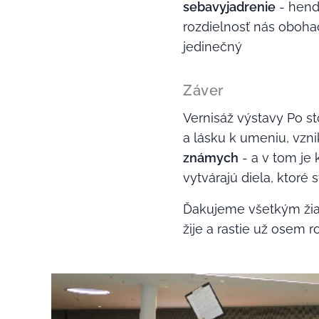
sebavyjadrenie
- hendi
rozdielnosť nás oboh
jedinečný
Záver
Vernisáž výstavy Po s
a lásku k umeniu, vzni
známych
- a v tom je
vytvárajú diela, ktor
Ďakujeme všetkým žia
žije a rastie už osem r