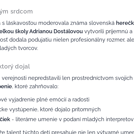
kým srdcom
o a s láskavosťou moderovala známa slovenská
herečk
teľkou školy Adrianou Dostálovou
vytvorili príjemnú 
osť dodala podujatiu nielen profesionálny rozmer, al
adých tvorcov.
torý dojal
 verejnosti nepredstavili len prostredníctvom svojich ma
penie
, ktoré zahrňovalo:
é vyjadrenie plné emócií a radosti
ke vystúpenie, ktoré dojalo prítomných
čiek
- literárne umenie v podaní mladých interpretov
 že talent týchto detí presahuje nie len výtvarné umen