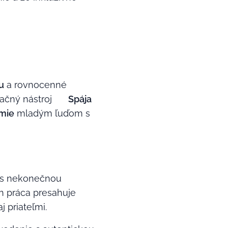
u
a rovnocenné
začný nástroj ✨
Spája
mie
mladým ľuďom s
í s nekonečnou
h práca presahuje
j priateľmi.