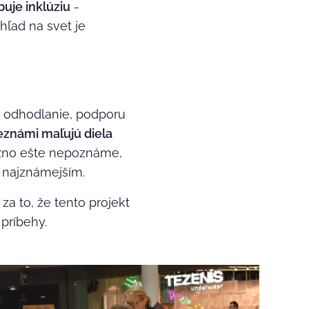
uje inklúziu
-
hľad na svet je
e odhodlanie, podporu
známi maľujú diela
ožno ešte nepoznáme,
 najznámejším.
 to, že tento projekt
 príbehy.