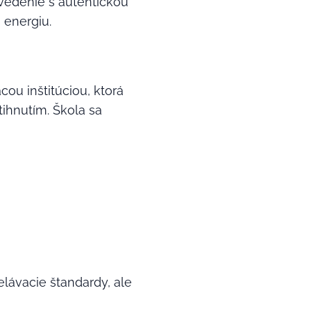
vedenie s autentickou
 energiu.
ou inštitúciou, ktorá
hnutím. Škola sa
lávacie štandardy, ale