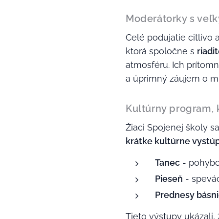
Moderátorky s veľ
Celé podujatie citliv
ktorá spoločne s
riadi
atmosféru. Ich prítomn
a úprimný záujem o ml
Kultúrny program, k
Žiaci Spojenej školy sa
krátke kultúrne vystú
Tanec
- pohybov
Pieseň
- spevác
Prednesy básni
Tieto výstupy ukázali,