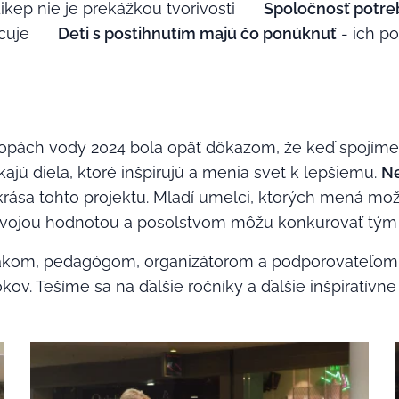
kep nie je prekážkou tvorivosti ❤️
Spoločnosť potreb
acuje 🌟
Deti s postihnutím majú čo ponúknuť
- ich po
topách vody 2024 bola opäť dôkazom, že keď spojím
kajú diela, ktoré inšpirujú a menia svet k lepšiemu.
Ne
 krása tohto projektu. Mladí umelci, ktorých mená m
é svojou hodnotou a posolstvom môžu konkurovať tým
kom, pedagógom, organizátorom a podporovateľom za
okov. Tešíme sa na ďalšie ročníky a ďalšie inšpiratívne