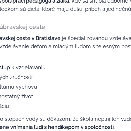
spolupráci pedagóga a žiaka
, kde sa snúbia odborné 
ledkom sú diela, ktoré majú dušu, príbeh a jedinečnú
úbravskej ceste
vskej ceste v Bratislave
je špecializovanou vzdelávac
vzdelávanie deťom a mladým ľuďom s telesným posti
ístup k vzdelávaniu
ých zručností
ltúrnu výchovu
ostatný život
áciu
Po stopách vody sú dôkazom, že škola neplní len vzde
ne vnímania ľudí s hendikepom v spoločnosti
.