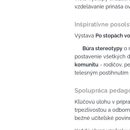
vzdelávanie prináša o
Inšpiratívne posols
Výstava
Po stopách v
✨
Búra stereotypy
o 
postavenie všetkých 
komunitu
- rodičov, 
telesným postihnutím
Spolupráca pedagó
Kľúčovú úlohu v prípr
trpezlivosťou a odbor
bežné učiteľské povinn