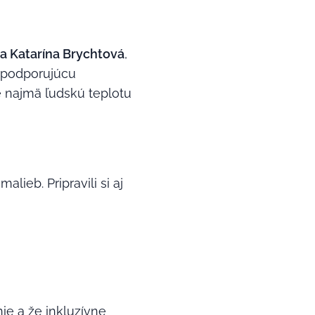
a Katarína Brychtová
,
a podporujúcu
e najmä ľudskú teplotu
lieb. Pripravili si aj
ie a že inkluzívne