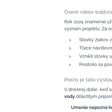
Osem rokov tradíci
Rok 2024 znamenal u
význam projektu. Za o
Stovky žiakov z
Tisíce návštevn
Vznikli stovky
Posilnilo sa p
Prečo je táto výsta
V dnešnej dobe, keď s
vody
dôležitým pripom
🎨
Umenie nepozná h