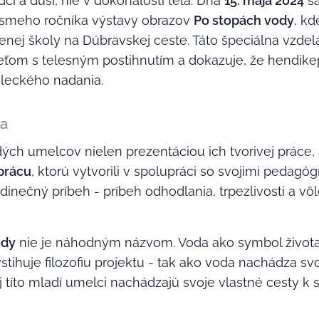
rdci a duši, nie v dokonalosti tela. Dňa
15. mája 2024
sa
ôsmeho ročníka výstavy obrazov
Po stopách vody
, kd
jenej školy na Dúbravskej ceste. Táto špeciálna vzdelá
eťom s telesným postihnutím a dokazuje, že hendikep
eleckého nadania.
va
dých umelcov nielen prezentáciou ich tvorivej práce
prácu
, ktorú vytvorili v spolupráci so svojimi pedagó
dinečný príbeh - príbeh odhodlania, trpezlivosti a vô
ody
nie je náhodným názvom. Voda ako symbol života,
stihuje filozofiu projektu - tak ako voda nachádza sv
 títo mladí umelci nachádzajú svoje vlastné cesty k 