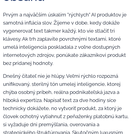
Prvým a najväčším úskalím "rýchlych" AI produktov je
samotná inflácia slov. Žijeme v dobe, kedy dokáže
vygenerovať text takmer každý, kto vie stlačiť tri
klávesy. Ak trh zaplavíte povrchnými textami, ktoré
umelá inteligencia poskladala z voľne dostupných
internetových zdrojov, ponúkate zákazníkovi produkt
bez pridanej hodnoty.
Dnešný čitateľ nie je hlúpy. Veľmi rýchlo rozpozná
unifikovaný, sterilný tón umelej inteligencie, ktorej
chýba osobný príbeh, reálna podnikateľská jazva a
hlboká expertíza. Napísať text za dve hodiny síce
technicky dokážete, no vytvoriť produkt, za ktorý je
človek ochotný vytiahnuť z peňaženky platobnú kartu,
si vyžaduje dni premýšľania, overovania a
strategického štruktúrovania. Skutočným luxusným