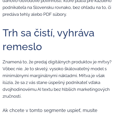
daňovo-odvodové povinnosti, ktoré platia pre každého
podnikateľa na Slovensku rovnako, bez ohľadu na to, či
predáva tehly alebo PDF súbory.
Trh sa čistí, vyhráva
remeslo
Znamená to, že predaj digitálnych produktov je mŕtvy?
Vôbec nie. Je to skvelý, vysoko škálovateľný model s
minimálnymi marginálnymi nákladmi. Mŕtva je však
ilúzia, že sa z vás stane úspešný podnikateľ vďaka
dvojhodinovému AI textu bez hlbších marketingových
zručností.
Ak chcete v tomto segmente uspieť, musíte