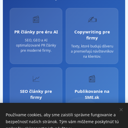
📰
✍️
PR články pre éru AI
Copywriting pre
firmy
SEO, GEO a AI
optimalizované PR články
Texty, ktoré budujú dôveru
pre moderné firmy.
a premieňajú návštevníkov
na klientov.
📈
📰
SEO články pre
Publikovanie na
firmy
SME.sk
Obsah optimalizovaný pre
Silné PR a mediálna
Google aj AI vyhľadávanie.
dôveryhodnosť cez SME.sk.
Používame cookies, aby sme zaistili správne fungovanie a
bezpečnosť našich stránok. Tým vám môžeme poskytnúť tú