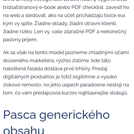
tridsaťstranový e-book alebo PDF checklist, zavesiť ho
na web a sledovať, ako na účet prichádzajú tisíce eur,
kým vy spíte. Žiadne sklady, žiadni otravní klienti,
žiadne riziko. Len vy, vaše zázračné PDF a nekonečný
pasívny príjem.
Ak sa však na tento model pozrieme chladnými očami
skúseného marketéra, rýchlo zistíme, kde táto
naleštená fasáda dostáva prvé trhliny. Predaj
digitálnych produktov je totiž legitímne a vysoko
ziskové remeslo, no jeho úspech paradoxne nestojí na
tom, čo vám predajcovia kurzov najhlasnejšie sľubujú.
Pasca generického
obsahu