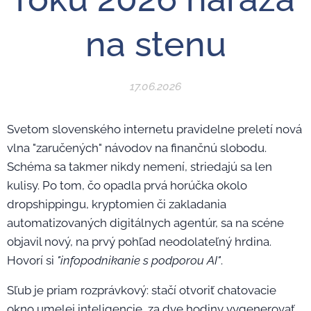
na stenu
17.06.2026
Svetom slovenského internetu pravidelne preletí nová
vlna "zaručených" návodov na finančnú slobodu.
Schéma sa takmer nikdy nemení, striedajú sa len
kulisy. Po tom, čo opadla prvá horúčka okolo
dropshippingu, kryptomien či zakladania
automatizovaných digitálnych agentúr, sa na scéne
objavil nový, na prvý pohľad neodolateľný hrdina.
Hovorí si
"infopodnikanie s podporou AI"
.
Sľub je priam rozprávkový: stačí otvoriť chatovacie
okno umelej inteligencie, za dve hodiny vygenerovať