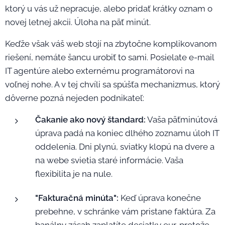
ktorý u vás už nepracuje, alebo pridať krátky oznam o
novej letnej akcii. Úloha na päť minút.
Keďže však váš web stojí na zbytočne komplikovanom
riešení, nemáte šancu urobiť to sami. Posielate e-mail
IT agentúre alebo externému programátorovi na
voľnej nohe. A v tej chvíli sa spúšťa mechanizmus, ktorý
dôverne pozná nejeden podnikateľ:
Čakanie ako nový štandard:
Vaša päťminútová
úprava padá na koniec dlhého zoznamu úloh IT
oddelenia. Dni plynú, sviatky klopú na dvere a
na webe svietia staré informácie. Vaša
flexibilita je na nule.
"Fakturačná minúta":
Keď úprava konečne
prebehne, v schránke vám pristane faktúra. Za