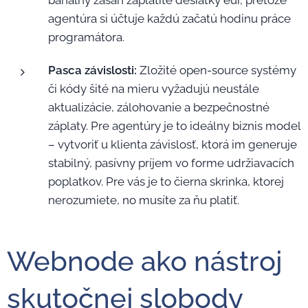
banálny zásah zaplatíte desiatky eur, pretože
agentúra si účtuje každú začatú hodinu práce
programátora.
Pasca závislosti:
Zložité open-source systémy
či kódy šité na mieru vyžadujú neustále
aktualizácie, zálohovanie a bezpečnostné
záplaty. Pre agentúry je to ideálny biznis model
– vytvoriť u klienta závislosť, ktorá im generuje
stabilný, pasívny príjem vo forme udržiavacích
poplatkov. Pre vás je to čierna skrinka, ktorej
nerozumiete, no musíte za ňu platiť.
Webnode ako nástroj
skutočnej slobody