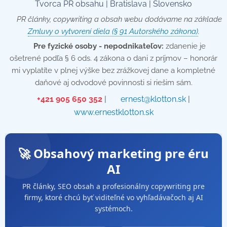
Tvorca PR obsahu | Bratislava | Slovensko
📄 PR články, copywriting a obsah webu dodávame na základe
Zmluvy o vytvorení diela (§ 91 Autorského zákona)
.
💡
Pre fyzické osoby - nepodnikateľov:
zdanenie je
ošetrené podľa § 6 ods. 4 zákona o dani z príjmov – honorár
mi vyplatíte v plnej výške bez zrážkovej dane a kompletné
daňové aj odvodové povinnosti si riešim sám.
📞
+421 905 650 352
| ✉️
ernest@klotton.sk
| 🌐
www.ernestklotton.sk
🚀 Obsahový marketing pre éru
AI
PR články, SEO obsah a profesionálny copywriting pre
firmy, ktoré chcú byť viditeľné vo vyhľadávačoch aj AI
systémoch.