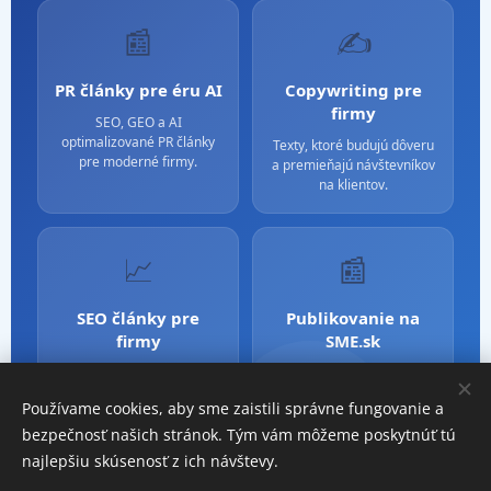
📰
✍️
PR články pre éru AI
Copywriting pre
firmy
SEO, GEO a AI
optimalizované PR články
Texty, ktoré budujú dôveru
pre moderné firmy.
a premieňajú návštevníkov
na klientov.
📈
📰
SEO články pre
Publikovanie na
firmy
SME.sk
Obsah optimalizovaný pre
Silné PR a mediálna
Google aj AI vyhľadávanie.
dôveryhodnosť cez SME.sk.
Používame cookies, aby sme zaistili správne fungovanie a
bezpečnosť našich stránok. Tým vám môžeme poskytnúť tú
najlepšiu skúsenosť z ich návštevy.