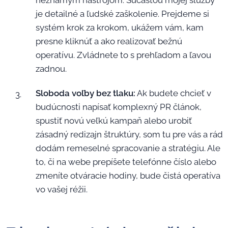
neznámym nástrojom. Súčasťou mojej služby
je detailné a ľudské zaškolenie. Prejdeme si
systém krok za krokom, ukážem vám, kam
presne kliknúť a ako realizovať bežnú
operatívu. Zvládnete to s prehľadom a ľavou
zadnou.
Sloboda voľby bez tlaku:
Ak budete chcieť v
budúcnosti napísať komplexný PR článok,
spustiť novú veľkú kampaň alebo urobiť
zásadný redizajn štruktúry, som tu pre vás a rád
dodám remeselné spracovanie a stratégiu. Ale
to, či na webe prepíšete telefónne číslo alebo
zmeníte otváracie hodiny, bude čistá operatíva
vo vašej réžii.