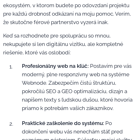
ekosystém, v ktorom budete po odovzdaní projektu
pre každú drobnosť odkázaní na moju pomoc. Verím,
že skutočne férové partnerstvo vyzerá inak.
Keď sa rozhodnete pre spoluprácu so mnou,
nekupujete si len digitálnu vizitku, ale kompletné
riešenie, ktoré vás oslobodí:
Profesionálny web na kľúč:
Postavím pre vás
moderný, plne responzívny web na systéme
Webnode. Zabezpečím čistú štruktúru,
pokročilú SEO a GEO optimalizáciu, dizajn a
napíšem texty s ľudskou dušou, ktoré hovoria
priamo k potrebám vašich zákazníkov.
Praktické zaškolenie do systému:
Po
dokončení webu vás nenechám stáť pred