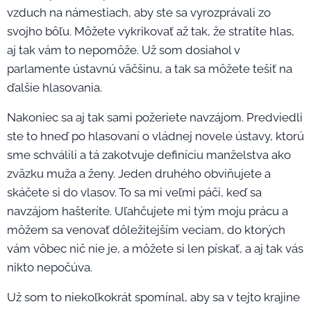
vzduch na námestiach, aby ste sa vyrozprávali zo
svojho bôľu. Môžete vykrikovať až tak, že stratíte hlas,
aj tak vám to nepomôže. Už som dosiahol v
parlamente ústavnú väčšinu, a tak sa môžete tešiť na
ďalšie hlasovania.
Nakoniec sa aj tak sami požeriete navzájom. Predviedli
ste to hneď po hlasovaní o vládnej novele ústavy, ktorú
sme schválili a tá zakotvuje definíciu manželstva ako
zväzku muža a ženy. Jeden druhého obviňujete a
skáčete si do vlasov. To sa mi veľmi páči, keď sa
navzájom hašteríte. Uľahčujete mi tým moju prácu a
môžem sa venovať dôležitejším veciam, do ktorých
vám vôbec nič nie je, a môžete si len pískať, a aj tak vás
nikto nepočúva.
Už som to niekoľkokrát spomínal, aby sa v tejto krajine