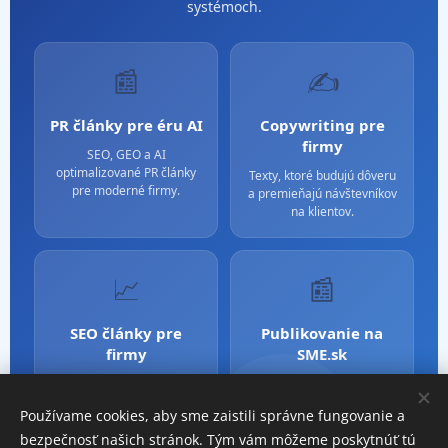
systémoch.
📰
✍️
PR články pre éru AI
Copywriting pre
firmy
SEO, GEO a AI
optimalizované PR články
Texty, ktoré budujú dôveru
pre moderné firmy.
a premieňajú návštevníkov
na klientov.
📈
📰
SEO články pre
Publikovanie na
firmy
SME.sk
Obsah optimalizovaný pre
Silné PR a mediálna
Google aj AI vyhľadávanie.
dôveryhodnosť cez SME.sk.
Používame cookies, aby sme zaistili správne fungovanie a
bezpečnosť našich stránok. Tým vám môžeme poskytnúť tú