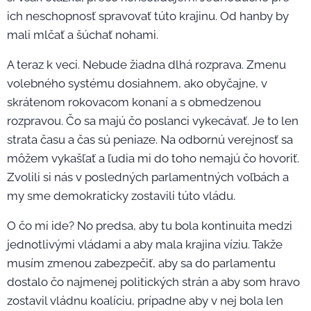
ich neschopnosť spravovať túto krajinu. Od hanby by
mali mlčať a šúchať nohami.
A teraz k veci. Nebude žiadna dlhá rozprava. Zmenu
volebného systému dosiahnem, ako obyčajne, v
skrátenom rokovacom konaní a s obmedzenou
rozpravou. Čo sa majú čo poslanci vykecávať. Je to len
strata času a čas sú peniaze. Na odbornú verejnosť sa
môžem vykašľať a ľudia mi do toho nemajú čo hovoriť.
Zvolili si nás v posledných parlamentných voľbách a
my sme demokraticky zostavili túto vládu.
O čo mi ide? No predsa, aby tu bola kontinuita medzi
jednotlivými vládami a aby mala krajina víziu. Takže
musím zmenou zabezpečiť, aby sa do parlamentu
dostalo čo najmenej politických strán a aby som hravo
zostavil vládnu koalíciu, prípadne aby v nej bola len