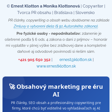
©
Ernest Klotton a Monika Klottonová
| Copywriter |
Tvorca PR obsahu | Bratislava | Slovensko
📄 PR články, copywriting a obsah webu dodávame na základe
Zmluvy o vytvorení diela (§ 91 Autorského zákona)
.
💡
Pre fyzické osoby - nepodnikateľov:
zdanenie je
ošetrené podľa § 6 ods. 4 zákona o dani z príjmov – honorár
mi vyplatíte v plnej výške bez zrážkovej dane a kompletné
daňové aj odvodové povinnosti si riešim sám.
📞
+421 905 650 352
| ✉️
ernest@klotton.sk
| 🌐
www.ernestklotton.sk
🚀 Obsahový marketing pre éru
AI
PR články, SEO obsah a profesionálny copywriting pre
firmy, ktoré chcú byť viditeľné vo vyhľadávačoch aj AI