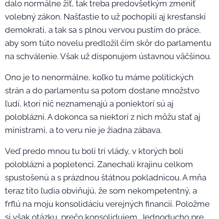
dalo normálne žiť, tak treba predovšetkým zmeniť
volebný zákon. Našťastie to už pochopili aj kresťanskí
demokrati, a tak sa s plnou vervou pustím do práce,
aby som túto novelu predložil čím skôr do parlamentu
na schválenie. Však už disponujem ústavnou väčšinou.
Ono je to nenormálne, koľko tu máme politických
strán a do parlamentu sa potom dostane množstvo
ľudí, ktorí nič neznamenajú a poniektorí sú aj
poloblázni. A dokonca sa niektorí z nich môžu stať aj
ministrami, a to veru nie je žiadna zábava.
Veď predo mnou tu boli tri vlády, v ktorých boli
poloblázni a popletenci. Zanechali krajinu celkom
spustošenú a s prázdnou štátnou pokladnicou. A mňa
teraz títo ľudia obviňujú, že som nekompetentný, a
frflú na moju konsolidáciu verejných financií. Položme
si však otázku, prečo konsolidujem. Jednoducho pre