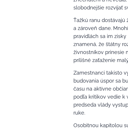
slobodnejšie rozvíjať s
Ťažkú ranu dostávajú 
a zároveň dane. Mnohí 
pravidlách sa im zisky
znamená, že štátny ro
živnostníkov prinesie
prílišné zaťaženie mal
Zamestnanci takisto vý
budovania úspor sa bu
času na aktívne občian
podľa kritikov vedie k
predseda vlády vystup
ruke.
Osobitnou kapitolou sú