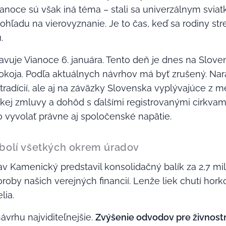
ianoce sú však iná téma – stali sa univerzálnym sviatk
ohľadu na vierovyznanie. Je to čas, keď sa rodiny stre
.
lavuje Vianoce 6. januára. Tento deň je dnes na Slov
oja. Podľa aktuálnych návrhov má byť zrušený. Naráž
radícií, ale aj na záväzky Slovenska vyplývajúce z
kej zmluvy a dohôd s ďalšími registrovanými cirkvami
o vyvolať právne aj spoločenské napätie.
 bolí všetkých okrem úradov
lav Kamenický predstavil konsolidačný balík za 2,7 mili
oroby našich verejných financií. Lenže liek chutí horko
lia.
ávrhu najviditeľnejšie.
Zvýšenie odvodov pre živnost