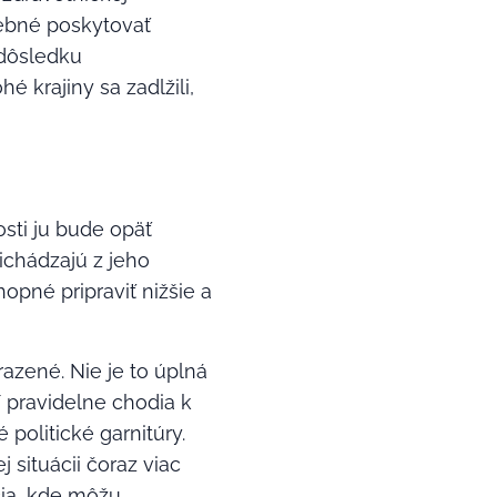
rebné poskytovať
 dôsledku
 krajiny sa zadlžili,
sti ju bude opäť
ichádzajú z jeho
opné pripraviť nižšie a
azené. Nie je to úplná
í pravidelne chodia k
 politické garnitúry.
j situácii čoraz viac
čia, kde môžu