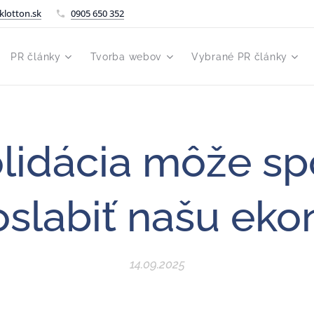
klotton.sk
0905 650 352
PR články
Tvorba webov
Vybrané PR články
lidácia môže sp
 oslabiť našu ek
14.09.2025