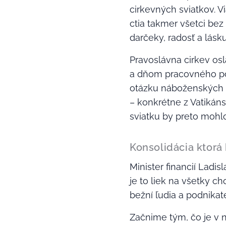
cirkevných sviatkov. V
ctia takmer všetci bez 
darčeky, radosť a lásku
Pravoslávna cirkev os
a dňom pracovného pok
otázku náboženských t
– konkrétne z Vatikáns
sviatku by preto mohl
Konsolidácia ktorá
Minister financií Ladis
je to liek na všetky ch
bežní ľudia a podnikate
Začnime tým, čo je v n