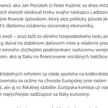
financií, ako Ján Počiatek či Peter Kažimír, sa dnes m
ích starostí sledovať kroky svojho nástupcu Ladisla
ejné financie spôsobom, ktorý síce politicky pôsobí ak
ť k ďalšiemu oslabeniu slovenskej ekonomiky.
2006 – 2010 ťažil zo silného hospodárskeho rastu pr
9 staval na stabilnom daňovom mixe a relatívne priazn
lí omnoho zložitejším podmienkam: rastúcemu verej
tom, ako aj tlaku na financovanie sociálnych balíčko
ržateľných reforiem sa vláda spolieha na krátkodob
Slovensko sa ocitne na chvoste Európskej únie nielen 
ale aj vo fiškálnej stabilite. Európska komisia už via
i najrýchlejšie zadlžujúce sa štáty eurozóny.