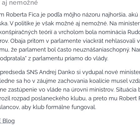
é aj nemožné
m Roberta Fica je podľa môjho názoru najhoršia, akú
a. V politike je však možné aj nemožné. Na minister
onšpiračných teórií a vrcholom bola nominácia Rudol
rov. Obaja pritom v parlamente viackrát nehlasovali
 tomu, že parlament bol často neuznášaniaschopný. Na
"odpratala" z parlamentu priamo do vlády.
e predseda SNS Andrej Danko si vydupal nové minist
sledne sa ho v záujme zachovania koalície musel vzda
e zastúpenie vo vláde na úrovni ministrov. Situácia 
ozil rozpad poslaneckého klubu, a preto mu Robert F
slancov, aby klub formálne fungoval.
 Blog