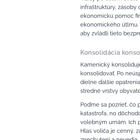
infraštruktúry, zásob
ekonomickú pomoc firmá
ekonomického útlmu. Ti
aby zvládli tieto bezp
Konsolidácia konso
Kamenický konsoliduje
konsolidovať. Po neús
dielne ďalšie opatreni
stredné vrstvy obyvate
Poďme sa pozrieť, čo p
katastrofa, no dôchodc
volebným urnám. Ich pri
Hlas voliča je cenný, za
znechutení a nevedia, 