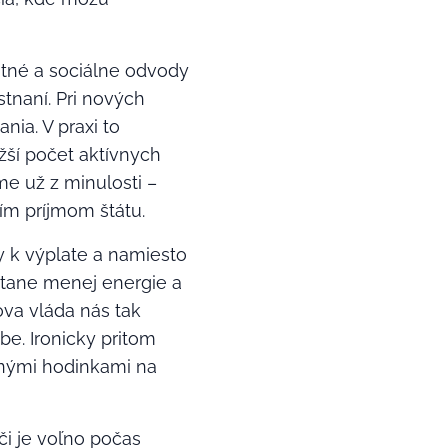
otné a sociálne odvody
stnaní. Pri nových
nia. V praxi to
žší počet aktívnych
e už z minulosti –
ím príjmom štátu.
y k výplate a namiesto
stane menej energie a
ova vláda nás tak
be. Ironicky pritom
snými hodinkami na
či je voľno počas