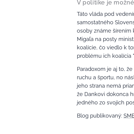
V politike je možn
Táto vláda pod vedení
samostatného Slovensk
osoby známe šírením k
Migaľa na posty minist
koalície, čo viedlo k
problému ich koalícia 
Paradoxom je aj to, ž
ruchu a športu, no ná
jeho strana nemá priam
že Dankovi dokonca hr
jedného zo svojich po
Blog publikovaný:
SME