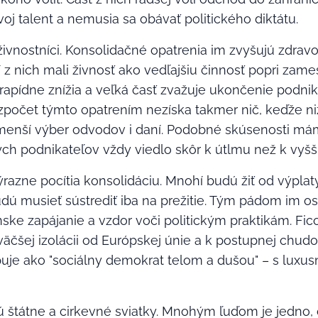
voj talent a nemusia sa obávať politického diktátu.
živnostníci. Konsolidačné opatrenia im zvyšujú zdrav
z nich mali živnosť ako vedľajšiu činnosť popri zame
 rapídne znížia a veľká časť zvažuje ukončenie podnika
zpočet týmto opatrením nezíska takmer nič, keďže ni
 menší výber odvodov i daní. Podobné skúsenosti mám
ých podnikateľov vždy viedlo skôr k útlmu než k vyšš
razne pocítia konsolidáciu. Mnohí budú žiť od výplat
dú musieť sústrediť iba na prežitie. Tým pádom im o
ske zapájanie a vzdor voči politickým praktikám. Fic
 väčšej izolácii od Európskej únie a k postupnej chudo
uje ako "sociálny demokrat telom a dušou" – s luxu
 štátne a cirkevné sviatky. Mnohým ľuďom je jedno, 