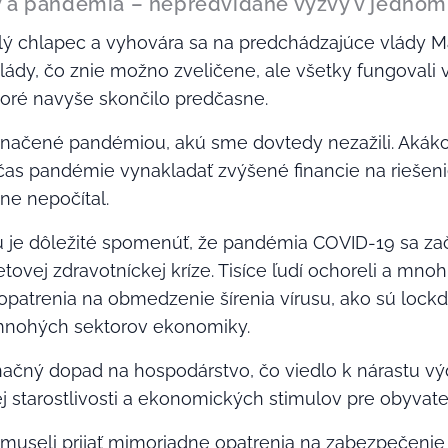
ky a pandémia – nepredvídané výzvy v jedno
lý chlapec a vyhovára sa na predchádzajúce vlády M
i vlády, čo znie možno zveličene, ale všetky fungovali
oré navyše skončilo predčasne.
načené pandémiou, akú sme dovtedy nezažili. Akákoľ
as pandémie vynakladať zvýšené financie na riešenie
ne nepočítal.
 je dôležité spomenúť, že pandémia COVID-19 sa zač
tovej zdravotníckej kríze. Tisíce ľudí ochoreli a mnohí
 opatrenia na obmedzenie šírenia vírusu, ako sú lo
mnohých sektorov ekonomiky.
značný dopad na hospodárstvo, čo viedlo k nárastu 
ej starostlivosti a ekonomických stimulov pre obyvate
museli prijať mimoriadne opatrenia na zabezpečenie 