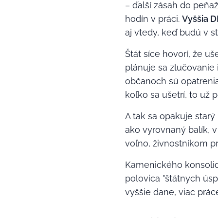
– ďalší zásah do peňaž
hodín v práci.
Vyššia D
aj vtedy, keď budú v st
Štát síce hovorí, že uš
plánuje sa zlučovanie 
občanoch sú opatrenia t
koľko sa ušetrí, to už 
A tak sa opakuje starý
ako vyrovnaný balík, v
voľno, živnostníkom pri
Kamenického konsolidá
polovica "štátnych úsp
vyššie dane, viac práce