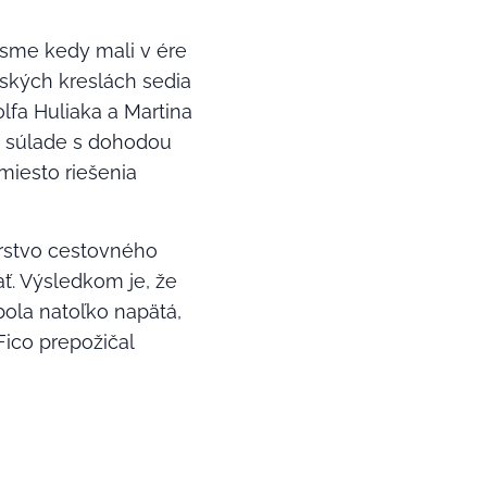
 sme kedy mali v ére
ských kreslách sedia
fa Huliaka a Martina
 v súlade s dohodou
miesto riešenia
erstvo cestovného
ť. Výsledkom je, že
bola natoľko napätá,
ico prepožičal