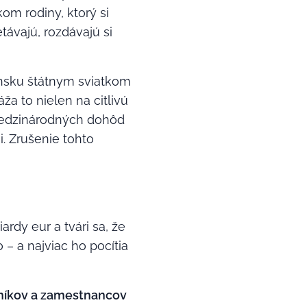
om rodiny, ktorý si
távajú, rozdávajú si
ensku štátnym sviatkom
a to nielen na citlivú
 medzinárodných dohôd
. Zrušenie tohto
ardy eur a tvári sa, že
 – a najviac ho pocítia
níkov a zamestnancov