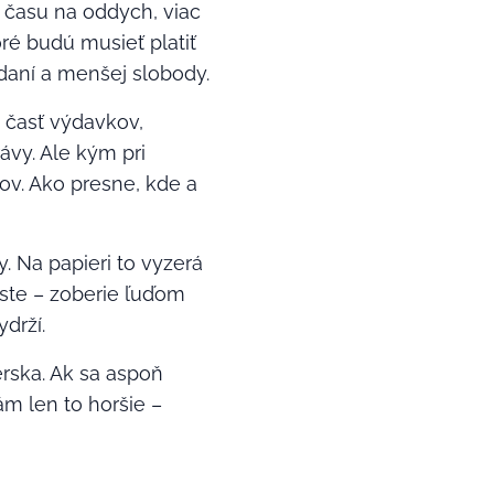
času na oddych, viac
oré budú musieť platiť
 daní a menšej slobody.
o časť výdavkov,
ávy. Ale kým pri
bov. Ako presne, kde a
y. Na papieri to vyzerá
ceste – zoberie ľuďom
drží.
rska. Ak sa aspoň
ám len to horšie –