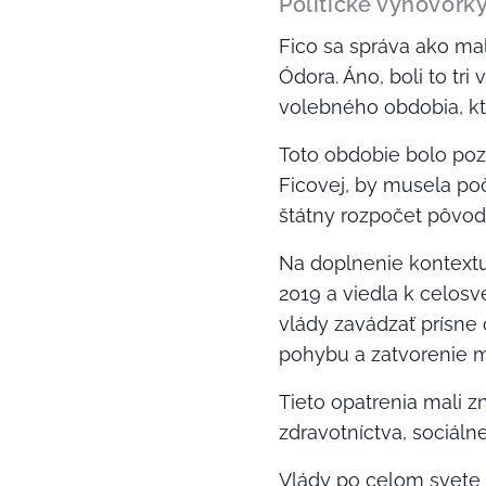
Politické výhovor
Fico sa správa ako ma
Ódora. Áno, boli to tr
volebného obdobia, kt
Toto obdobie bolo poz
Ficovej, by musela poč
štátny rozpočet pôvod
Na doplnenie kontextu
2019 a viedla k celosve
vlády zavádzať prísne
pohybu a zatvorenie 
Tieto opatrenia mali 
zdravotníctva, sociáln
Vlády po celom svete 