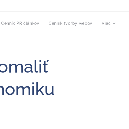
Cenník PR článkov
Cenník tvorby webov
Viac
omaliť
onomiku