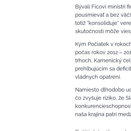
Bývalí Ficovi ministri 
pousmievať a bez väčš
totiž "konsoliduje" ver
skutočnosti môže vies
Kým Počiatek v rokoch 
počas rokov 2012 – 201
trhoch, Kamenický če
prehlbujúcim sa defici
vládnych opatrení.
Namiesto dlhodobo ud
čo zvyšuje riziko, že 
konkurencieschopnosti, 
naša krajina patrí medz