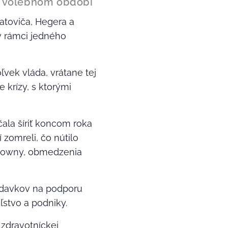
m volebnom období
atoviča, Hegera a
 v rámci jedného
vek vláda, vrátane tej
 krízy, s ktorými
ala šíriť koncom roka
 zomreli, čo nútilo
ckdowny, obmedzenia
výdavkov na podporu
ľstvo a podniky.
zdravotníckej