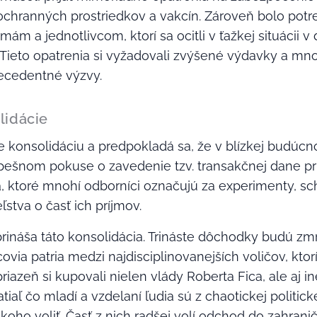
y ochranných prostriedkov a vakcín. Zároveň bolo pot
m a jednotlivcom, ktorí sa ocitli v ťažkej situácii v
eto opatrenia si vyžadovali zvýšené výdavky a mnohé
recedentné výzvy.
lidácie
 konsolidáciu a predpokladá sa, že v blízkej budúcno
pešnom pokuse o zavedenie tzv. transakčnej dane pr
a, ktoré mnohí odborníci označujú za experimenty, sch
ľstva o časť ich príjmov.
rináša táto konsolidácia. Trináste dôchodky budú zmr
ovia patria medzi najdisciplinovanejších voličov, ktor
azeň si kupovali nielen vlády Roberta Fica, ale aj iné
tiaľ čo mladí a vzdelaní ľudia sú z chaotickej politicke
koho voliť. Časť z nich radšej volí odchod do zahrani