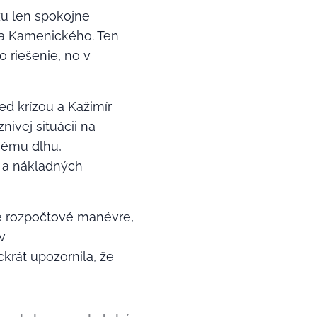
ôžu len spokojne
va Kamenického. Ten
o riešenie, no v
ed krízou a Kažimír
ivej situácii na
nému dlhu,
v a nákladných
é rozpočtové manévre,
v
ckrát upozornila, že