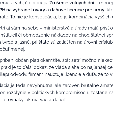
eniek tých, čo pracujú.
Zrušenie voľných dní
– menej 
PH na vybrané tovary
a
daňové licencie pre firmy
, kt
rate. To nie je konsolidácia, to je kombinácia vyšších
etrí aj sám na sebe – ministerstvá a úrady majú prísť 
inštitúcií či obmedzenie nákladov na chod štátnej spr
vrdé a jasné, pri štáte sú zatiaľ len na úrovni prísľu
počuť menej.
 príbeh: občan platí okamžite, štát šetrí možno nieked
 praxi je to ďalší dôkaz, že vláda siaha po najľahšej 
lepí odvody, firmám naúčtuje licencie a dúfa, že to vy
cia je teda nevyhnutná, ale zároveň brutálne amaté
or" rozplynie v politických kompromisoch, zostane n
 a rovnaký, ak nie väčší, deficit.