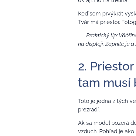
okraji. Horná tretina.
Keď som prvýkrát vysk
Tvár má priestor. Foto
💡
Praktický tip: Väčš
na displeji. Zapnite ju a
2. Priesto
tam musí b
Toto je jedna z tých ve
prezradí.
Ak sa model pozerá do
vzduch. Pohľad je ako