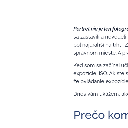
Portrét nie je len fotog
sa zastavili a nevedel
bol najdrahší na trhu. 
správnom mieste. A pr
Keď som sa začínal uči
expozície, ISO. Ak ste 
že ovládanie expozície
Dnes vám ukážem, ako
Prečo kom