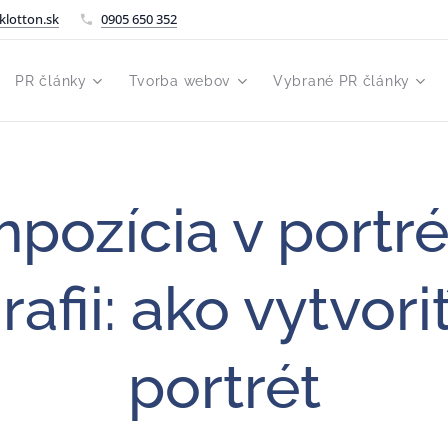
klotton.sk
0905 650 352
PR články
Tvorba webov
Vybrané PR články
pozícia v portré
rafii: ako vytvoriť
portrét