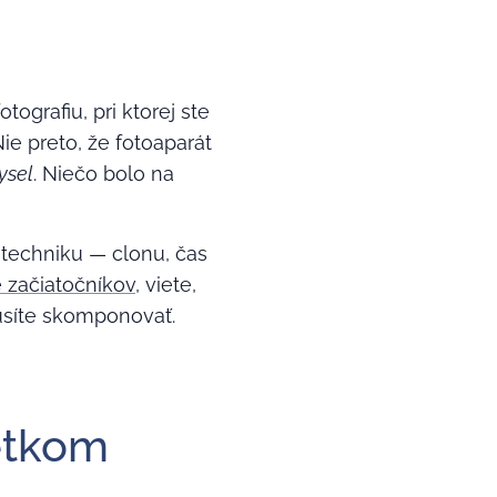
tografiu, pri ktorej ste
ie preto, že fotoaparát
ysel
. Niečo bolo na
 techniku — clonu, čas
e začiatočníkov
, viete,
musíte skomponovať.
etkom