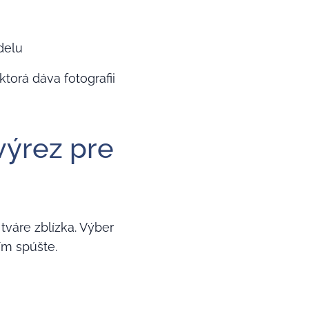
delu
ktorá dáva fotografii
 výrez pre
 tváre zblízka. Výber
ním spúšte.