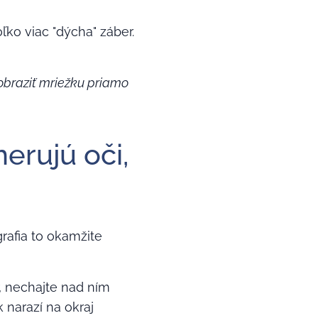
ko viac "dýcha" záber.
obraziť mriežku priamo
erujú oči,
grafia to okamžite
, nechajte nad ním
 narazí na okraj