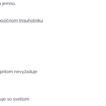
a jemnú,
ozičnom trojuholníku
a pritom nevyžaduje
uje so svetlom