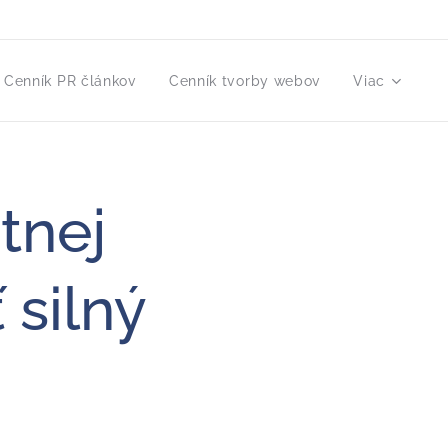
Cenník PR článkov
Cenník tvorby webov
Viac
tnej
 silný