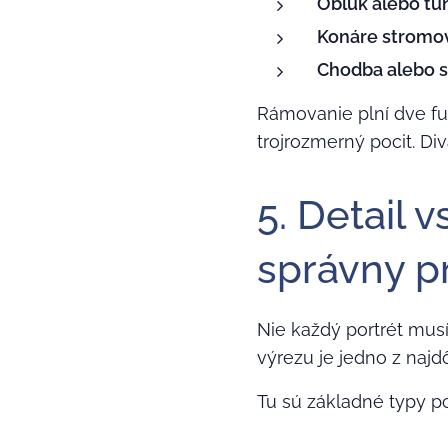
Oblúk alebo tu
Konáre stromov 
Chodba alebo 
Rámovanie plní dve fu
trojrozmerný pocit. Di
5. Detail 
správny p
Nie každý portrét musí 
výrezu je jedno z najdô
Tu sú základné typy p