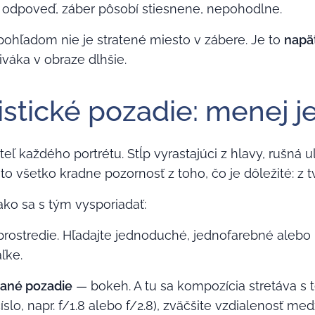
e odpoveď, záber pôsobí stiesnene, nepohodlne.
pohľadom nie je stratené miesto v zábere. Je to
napä
iváka v obraze dlhšie.
istické pozadie: menej je
ateľ každého portrétu. Stĺp vyrastajúci z hlavy, rušná
o všetko kradne pozornosť z toho, čo je dôležité: z t
ako sa s tým vysporiadať:
rostredie. Hľadajte jednoduché, jednofarebné alebo
aľke.
ané pozadie
— bokeh. A tu sa kompozícia stretáva s 
íslo, napr. f/1.8 alebo f/2.8), zväčšite vzdialenosť m