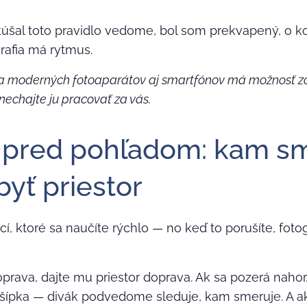
úšal toto pravidlo vedome, bol som prekvapený, o koľ
grafia má rytmus.
ina moderných fotoaparátov aj smartfónov má možnosť z
 nechajte ju pracovať za vás.
r pred pohľadom: kam sm
yť priestor
cí, ktoré sa naučíte rýchlo — no keď to porušíte, foto
prava, dajte mu priestor doprava. Ak sa pozerá nahor
 šípka — divák podvedome sleduje, kam smeruje. A ak