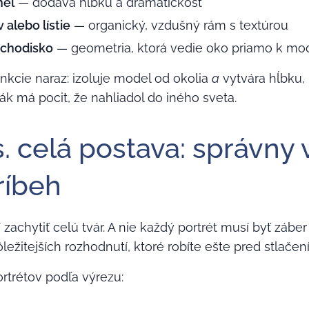
nel
— dodáva hĺbku a dramatickosť
alebo lístie
— organický, vzdušný rám s textúrou
schodisko
— geometria, ktorá vedie oko priamo k mo
nkcie naraz: izoluje model od okolia
a
vytvára hĺbku, 
vák má pocit, že nahliadol do iného sveta.
vs. celá postava: správny
ríbeh
zachytiť celú tvár. A nie každý portrét musí byť záber
ležitejších rozhodnutí, ktoré robíte ešte pred stlače
ortrétov podľa výrezu: