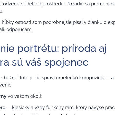
irodzene oddelí od prostredia. Pozadie sa premení n
u.
 hĺbky ostrosti som podrobnejšie písal v článku o
exp
ali, odporúčam.
ie portrétu: príroda aj
úra sú váš spojenec
á z bežnej fotografie spraví umeleckú kompozíciu — 
venie.
ámy
vo vašom okolí:
ere
— klasický a vždy funkčný rám, ktorý navyše prac