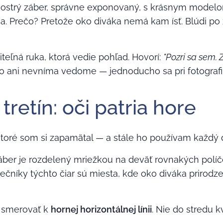
ostrý záber, správne exponovaný, s krásnym model
na. Prečo? Pretože oko diváka nemá kam ísť. Blúdi p
iteľná ruka, ktorá vedie pohľad. Hovorí:
"Pozri sa sem. Z
to ani nevníma vedome — jednoducho sa pri fotografii
 tretín: oči patria hore
 ktoré som si zapamätal — a stále ho používam každý 
záber je rozdelený mriežkou na deväť rovnakých políč
sečníky týchto čiar sú miesta, kde oko diváka prirodz
i smerovať k
hornej horizontálnej línii
. Nie do stredu 