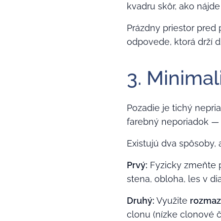
kvadru skôr, ako nájd
Prázdny priestor pred 
odpovede, ktorá drží d
3. Minimal
Pozadie je tichý nepri
farebný neporiadok — t
Existujú dva spôsoby, 
Prvý:
Fyzicky zmeňte p
stena, obloha, les v di
Druhý:
Využite
rozmaz
clonu (nízke clonové č