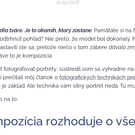
11.05.2026
rafia tváre. Je to okamih, ktorý zostane.
Pamätáte si na fo
i odtrhnúť pohľad? Nie preto, že model bol dokonalý. N
Zastavili ste sa, pretože niečo v tom zábere
dávalo zm
áve to je kompozícia.
ť fotografovať portréty, sústredil som sa výhradne na
si prečítali môj článok o
fotografických technikách pr
 je základ. Ale technika vám silný portrét nedá. Tú 
 na to.
pozícia rozhoduje o vš