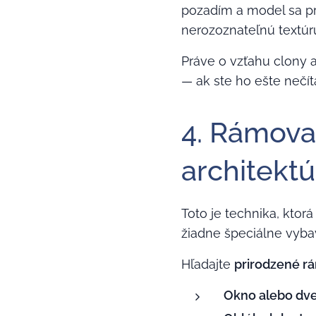
pozadím a model sa pr
nerozoznateľnú textúr
Práve o vzťahu clony a
— ak ste ho ešte nečít
4. Rámovan
architekt
Toto je technika, ktor
žiadne špeciálne vyba
Hľadajte
prirodzené r
Okno alebo dv