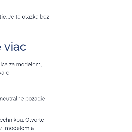
tie
. Je to otázka bez
 viac
 ulica za modelom,
váre.
 neutrálne pozadie —
technikou. Otvorte
edzi modelom a