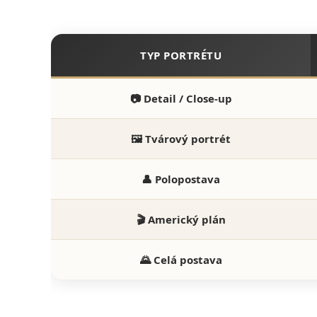
TYP PORTRÉTU
📷 Detail / Close-up
🖼️ Tvárový portrét
👤 Polopostava
🎬 Americký plán
🌄 Celá postava