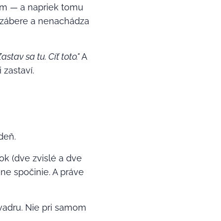
om — a napriek tomu
o zábere a nenachádza
astav sa tu. Cíť toto."
A
 zastaví.
deň.
ok (dve zvislé a dve
ene spočinie. A práve
kvadru. Nie pri samom