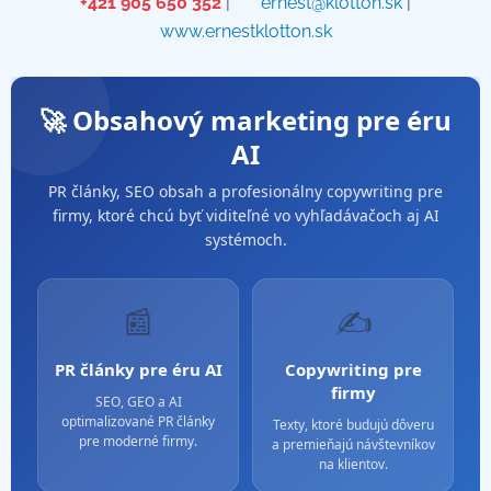
📞
+421 905 650 352
| ✉️
ernest@klotton.sk
| 🌐
www.ernestklotton.sk
🚀 Obsahový marketing pre éru
AI
PR články, SEO obsah a profesionálny copywriting pre
firmy, ktoré chcú byť viditeľné vo vyhľadávačoch aj AI
systémoch.
📰
✍️
PR články pre éru AI
Copywriting pre
firmy
SEO, GEO a AI
optimalizované PR články
Texty, ktoré budujú dôveru
pre moderné firmy.
a premieňajú návštevníkov
na klientov.