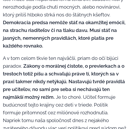
nerozhoduje podľa chuti mocných, alebo novinárovi,
ktorý príliš hlboko strká nos do štátnych kšeftov.
Demokracia predsa nemôže stáť na okamžitej emócii,
na strachu riaditeľov či na tlaku davu. Musí stáť na
jasných, nemenných pravidlách, ktoré platia pre
každého rovnako.
A v tom celom tkvie ten najväčší, priam do očí bijúci
paradox.
Zákony o morálnej čistote, o previerkach a o
trestoch totiž píšu a schvaľujú práve tí, ktorých sa v
praxi takmer nikdy netýkajú.
Nastavujú tvrdé pravidlá
pre učiteľov, no sami pre seba si nechávajú ten
najmäkší možný režim.
Je to choré. Učiteľ formuje
budúcnosť tejto krajiny cez deti v triede. Politik
formuje prítomnosť cez miliónové rozhodnutia.
Napriek tomu naša spoločnosť dnes z nejakého
zvráteného dôvodu viac verí politikovi pred súdom než