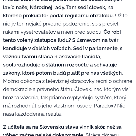
lavíc našej Národnej rady. Tam sedí človek, na
ktorého prokurátor podal regulárnu obžalobu.
Už to
nie je len nejaké prvotné podozrenie, spis prešiel
rukami vyšetrovateľov a mieri pred sudcu.
Čo robí
tento volený zástupca ľudu? S úsmevom na tvári
kandiduje v ďalších voľbách. Sedí v parlamente, s
vážnou tvárou stláča hlasovacie tlačidlá,
spolurozhoduje o štátnom rozpočte a schvaľuje
zákony, ktoré potom budú platiť pre nás všetkých.
Možno dokonca z televíznej obrazovky reční o ochrane
demokracie a právneho štátu. Človek, nad ktorým visí
hrozba väzenia, tak priamo ovplyvňuje systém, ktorý
má rozhodnúť o jeho vlastnom osude. Paradox? Nie,
naša každodenná realita.
Z učiteľa sa na Slovensku stáva vinník skôr, než sa
vôbec začne nejaké dokazovanie.
Stráca dôveru