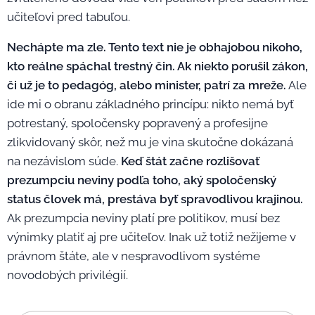
učiteľovi pred tabuľou.
Nechápte ma zle. Tento text nie je obhajobou nikoho,
kto reálne spáchal trestný čin. Ak niekto porušil zákon,
či už je to pedagóg, alebo minister, patrí za
mreže.
Ale
ide mi o obranu základného princípu: nikto nemá byť
potrestaný, spoločensky popravený a profesijne
zlikvidovaný skôr, než mu je vina skutočne dokázaná
na nezávislom súde.
Keď štát začne rozlišovať
prezumpciu neviny podľa toho, aký spoločenský
status človek má, prestáva byť spravodlivou krajinou.
Ak prezumpcia neviny platí pre politikov, musí bez
výnimky platiť aj pre učiteľov. Inak už totiž nežijeme v
právnom štáte, ale v nespravodlivom systéme
novodobých privilégií.