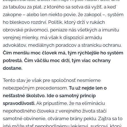
za tabuľou za plat, z ktorého sa sotva dá vyžiť, a keď
zakopne – alebo len niekto povie, že zakopol –, systém
ho bleskovo rozdrví. Politik, ktorý drží v rukách
obrovské právomoci, peniaze nás všetkých a imunitu
verejnej mienky, má však k dispozícii armádu
advokátov, mediálnych poradcov a stranícku ochranu.
Čím menšiu moc človek má, tým rýchlejšie ho systém
potrestá. Čím väčšiu moc drží, tým viac ochrany
dostane.
Tento stav je však pre spoločnosť nesmierne
nebezpečným precedensom.
Tu už nejde len o
nešťastné školstvo. Ide o samotný princíp
spravodlivosti.
Ak pripustíme, že na elimináciu
nepohodlného človeka z verejného života stačí
samotné obvinenie, otvárame brány peklu. Zajtra sa to
isté môže stať nepohodlnému lekárovi, sudcovi, ktorý