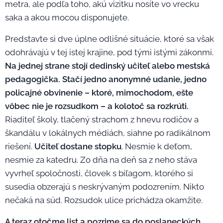
metra, ale podľa toho, akú vizitku nosíte vo vrecku
saka a akou mocou disponujete.
Predstavte si dve úplne odlišné situácie, ktoré sa však
odohrávajú v tej istej krajine, pod tými istými zákonmi.
Na jednej strane stojí dedinský učiteľ alebo mestská
pedagogička. Stačí jedno anonymné udanie, jedno
policajné obvinenie – ktoré, mimochodom, ešte
vôbec nie je rozsudkom – a kolotoč sa rozkrúti.
Riaditeľ školy, tlačený strachom z hnevu rodičov a
škandálu v lokálnych médiách, siahne po radikálnom
riešení.
Učiteľ dostane stopku
. Nesmie k deťom,
nesmie za katedru. Zo dňa na deň sa z neho stáva
vyvrheľ spoločnosti, človek s biľagom, ktorého si
susedia obzerajú s neskrývaným podozrením. Nikto
nečaká na súd. Rozsudok ulice prichádza okamžite.
A teraz otočme list a pozrime sa do poslaneckých