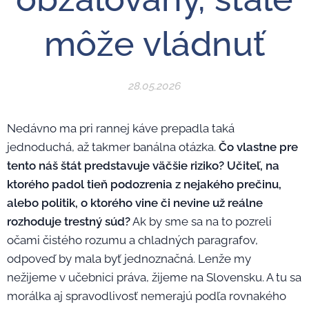
môže vládnuť
28.05.2026
Nedávno ma pri rannej káve prepadla taká
jednoduchá, až takmer banálna otázka.
Čo vlastne pre
tento náš štát predstavuje väčšie riziko? Učiteľ, na
ktorého padol tieň podozrenia z nejakého prečinu,
alebo politik, o ktorého vine či nevine už reálne
rozhoduje trestný súd?
Ak by sme sa na to pozreli
očami čistého rozumu a chladných paragrafov,
odpoveď by mala byť jednoznačná. Lenže my
nežijeme v učebnici práva, žijeme na Slovensku. A tu sa
morálka aj spravodlivosť nemerajú podľa rovnakého