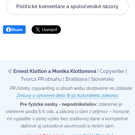
Politické komentáre a spoločenské názory
Share
©
Ernest Klotton a Monika Klottonová
| Copywriter |
Tvorca PR obsahu | Bratislava | Slovensko
📄 PR články, copywriting a obsah webu dodávame na základe
Zmluvy o vytvorení diela (§ 91 Autorského zákona)
.
💡
Pre fyzické osoby - nepodnikateľov:
zdanenie je
ošetrené podľa § 6 ods. 4 zákona o dani z príjmov – honorár
mi vyplatíte v plnej výške bez zrážkovej dane a kompletné
daňové aj odvodové povinnosti si riešim sám.