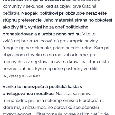
komunity v sekunde, keď sa objaví prvá úradná
pečiatka.
Naopak, politikovi pri obžalobe neraz ešte
stúpnu preferencie. Jeho materská strana ho obkolesí
ako živý štít, vyhlási ho za obeť politického
prenasledovania a urobí z neho hrdinu.
V tejto
zvláštnej hre zrazu posvätná prezumpcia neviny
funguje úplne dokonale, priam nepriestrelne. Kým pri
obyčajnom človeku na ňu radi zabudneme, pri
mocných sa z nej stáva posvätná krava, na ktorú nikto
nesmie siahnuť, kým nepadne posledný verdikt
najvyššej inštancie.
Vzniká tu nebezpečná politická kasta s
privilegovanou morálkou.
Náš štát sa správa
mimoriadne prísne a nekompromisne k profesiám,
ktoré majú nízku moc, no obrovskú spoločenskú
zodpovednosť. Učiteľ formuje mysle našich detí, drie