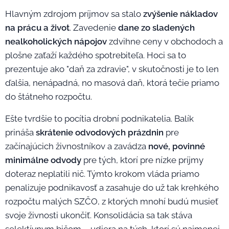
Hlavným zdrojom príjmov sa stalo
zvýšenie nákladov
na prácu a život
. Zavedenie
d
ane zo sladených
nealkoholických nápojov
zdvihne ceny v obchodoch a
plošne zaťaží každého spotrebiteľa. Hoci sa to
prezentuje ako "daň za zdravie", v skutočnosti je to len
ďalšia, nenápadná, no masová daň, ktorá tečie priamo
do štátneho rozpočtu.
Ešte tvrdšie to pocítia drobní podnikatelia. Balík
prináša
skrátenie odvodových prázdnin
pre
začínajúcich živnostníkov a zavádza
nové, povinné
minimálne odvody
pre tých, ktorí pre nízke príjmy
doteraz neplatili nič. Týmto krokom vláda priamo
penalizuje podnikavosť a zasahuje do už tak krehkého
rozpočtu malých SZČO, z ktorých mnohí budú musieť
svoje živnosti ukončiť. Konsolidácia sa tak stáva