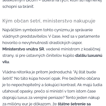
selektívnym bičom – udiera na tých, ktorí sú najmenej
schopní sa brániť.
Kým občan šetrí, ministerstvo nakupuje
Najväčším symbolom tohto cynizmu je správanie
vládnych predstaviteľov. V čase, keď sa v parlamente
hovorilo o nevyhnutnosti drastických úspor,
Ministerstvo vnútra SR
, vedené ministrom z koaličnej
strany, si pre ústavných činiteľov kúpilo
ďalšiu luxusnú
vilu
.
Vládna rétorika je pritom jednoduchá: "Aj štát bude
šetriť." No táto kúpa hovorí opak. Pre bežného občana
je to nepochopiteľný a šokujúci kontrast. Ak majú ľudia
uťahovať opasky, prečo si ministri v tom istom čase
doprajú luxus za verejné peniaze? Tento jeden nákup
za milióny eur je dôkazom, že
štátne šetrenie sa