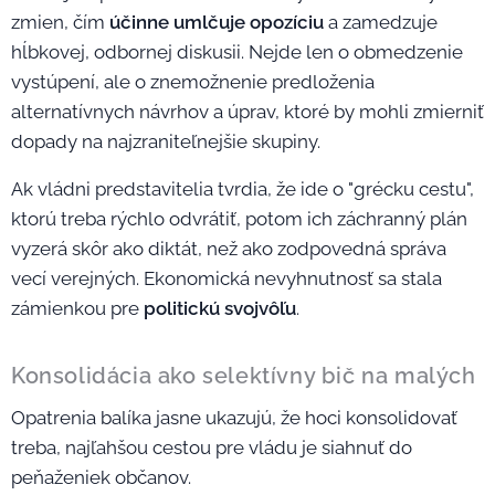
zmien, čím
účinne umlčuje opozíciu
a zamedzuje
hĺbkovej, odbornej diskusii. Nejde len o obmedzenie
vystúpení, ale o znemožnenie predloženia
alternatívnych návrhov a úprav, ktoré by mohli zmierniť
dopady na najzraniteľnejšie skupiny.
Ak vládni predstavitelia tvrdia, že ide o "grécku cestu",
ktorú treba rýchlo odvrátiť, potom ich záchranný plán
vyzerá skôr ako diktát, než ako zodpovedná správa
vecí verejných. Ekonomická nevyhnutnosť sa stala
zámienkou pre
politickú svojvôľu
.
Konsolidácia ako selektívny bič na malých
Opatrenia balíka jasne ukazujú, že hoci konsolidovať
treba, najľahšou cestou pre vládu je siahnuť do
peňaženiek občanov.