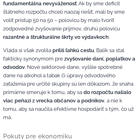
fundamentálna nevyváženosť
. Ak by sme deficit
štátneho rozpočtu chceli naozaj riešiť, mali by sme
voliť prístup 50 na 50 – polovicu by malo tvoriť
zodpovedné zvyšovanie príjmov, druhú polovicu
razantné a štrukturálne škrty vo výdavkoch
.
Vláda si však zvolila
príliš ľahkú cestu
. Balík sa stal
fakticky synonymom pre
zvyšovanie daní, poplatkov a
odvodov
. Nové sektorové dane, vyššie spotrebné
dane na alkohol a tabak či úpravy odvodového
zaťaženia pre určité skupiny sú len dôkazom, že snaha
primárne smeruje k tomu, aby sa
do rozpočtu nalialo
viac peňazí z vrecka občanov a podnikov
, a nie k
tomu, aby sa naučila efektívne hospodáriť s tým, čo už
má.
Pokuty pre ekonomiku