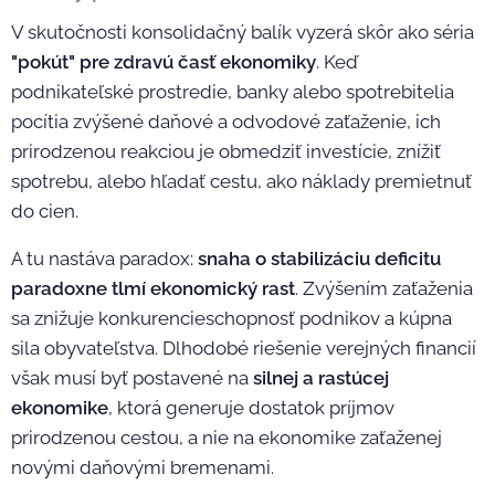
V skutočnosti konsolidačný balík vyzerá skôr ako séria
"pokút" pre zdravú časť ekonomiky
. Keď
podnikateľské prostredie, banky alebo spotrebitelia
pocítia zvýšené daňové a odvodové zaťaženie, ich
prirodzenou reakciou je obmedziť investície, znížiť
spotrebu, alebo hľadať cestu, ako náklady premietnuť
do cien.
A tu nastáva paradox:
snaha o stabilizáciu deficitu
paradoxne tlmí ekonomický rast
. Zvýšením zaťaženia
sa znižuje konkurencieschopnosť podnikov a kúpna
sila obyvateľstva. Dlhodobé riešenie verejných financií
však musí byť postavené na
silnej a rastúcej
ekonomike
, ktorá generuje dostatok príjmov
prirodzenou cestou, a nie na ekonomike zaťaženej
novými daňovými bremenami.