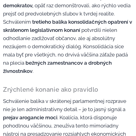
demokratov,
opäť raz demonštrovali, ako rýchlo vedia
prejsť od predvolebných sľubov k tvrdej realite.
Schválením
tretieho balíka konsolidačných opatrení
v
skrátenom legislatívnom konaní
potvrdili nielen
odhodlanie zadlžovať občanov, ale aj absolútny
nezáujem o demokratický dialóg. Konsolidácia síce
mala byť pre všetkých, no drvivá väčšina záťaže padá
na plecia
bežných zamestnancov a drobných
živnostníkov
.
Zrýchlené konanie ako pravidlo
Schválenie balíka v skrátenej parlamentnej rozprave
nie je len administratívny detail – je to jasný signál a
prejav arogancie moci
. Koalícia, ktorá disponuje
pohodlnou väčšinou, zneužíva tento mimoriadny
nástroj na presadzovanie rozsiahlych ekonomických