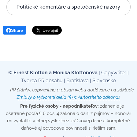
Politické komentáre a spoločenské názory
Share
©
Ernest Klotton a Monika Klottonová
| Copywriter |
Tvorca PR obsahu | Bratislava | Slovensko
📄 PR články, copywriting a obsah webu dodávame na základe
Zmluvy o vytvorení diela (§ 91 Autorského zákona)
.
💡
Pre fyzické osoby - nepodnikateľov:
zdanenie je
ošetrené podľa § 6 ods. 4 zákona o dani z príjmov – honorár
mi vyplatíte v plnej výške bez zrážkovej dane a kompletné
daňové aj odvodové povinnosti si riešim sám.