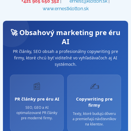
📞
+421 905 650 352
| ✉️
ernest@klotton.sk
| 🌐
www.ernestklotton.sk
🚀 Obsahový marketing pre éru
AI
PR články, SEO obsah a profesionálny copywriting pre
firmy, ktoré chcú byť viditeľné vo vyhľadávačoch aj AI
systémoch.
📰
✍️
PR články pre éru AI
Copywriting pre
firmy
SEO, GEO a AI
optimalizované PR články
Texty, ktoré budujú dôveru
pre moderné firmy.
a premieňajú návštevníkov
na klientov.