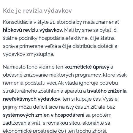
Kde je revízia výdavkov
Konsolidácia v štýle 21. storočia by mala znamenať
hĺbkovú revíziu výdavkov
. Mali by sme sa pýtať, či
štátne podniky hospodária efektívne, či je štátna
správa primerane veľká a či je distribúcia dotácií a
výdavkov zmysluplná.
Namiesto toho vidíme len
kozmetické úpravy
a
občasné znižovanie niektorých programov, ktoré však
nemenia podstatu veci. Ak vláda ignoruje potrebu
štrukturálneho zoštíhlenia aparátu a
trvalého zníženia
neefektívnych výdavkov
, len si kupuje čas. Vyššie
príjmy môžu deficit síce na istý čas znížiť, ale bez
systémových zmien v hospodárení
sa problém
zadlžovania vráti s rovnakou silou, akonáhle sa
ekonomické prostredie čo i len trochu zhorší.