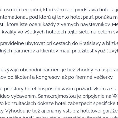
jú usmiati recepční, ktorí vám radi predstavia hotel a 
 International, pod ktorú aj tento hotel patrí, ponúka
stí, ktoré iste ocení každý z verných návštevníkov.
kvality vo všetkých hoteloch tejto siete na celom sv
 pravidelne ubytovať pri cestách do Bratislavy a blízk
ných partnerov a klientov majú príležitosť využiť 
 nazývajú obchodní partneri, je tiež vhodný na uspora
ov od školení a kongresov, až po firemné večierky.
 priestory hotel prispôsobí vašim požiadavkám a sú
eo vybavením. Samozrejmosťou je pripojenie na WiF
Po konzultáciách dokáže hotel zabezpečiť špecifické 
. Výhodou je tiež aj priamy vstup z hotelovej garáže