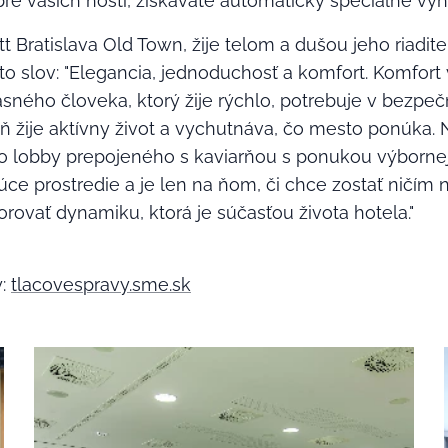
pre vašich hostí, získavate automaticky špeciálne výh
t Bratislava Old Town, žije telom a dušou jeho riadite
to slov: "Elegancia, jednoduchosť a komfort. Komfort 
sného človeka, ktorý žije rýchlo, potrebuje v bezpeč
ň žije aktívny život a vychutnáva, čo mesto ponúka. 
o lobby prepojeného s kaviarňou s ponukou výborne
júce prostredie a je len na ňom, či chce zostať ničím
orovať dynamiku, ktorá je súčasťou života hotela."
ý:
tlacovespravy.sme.sk