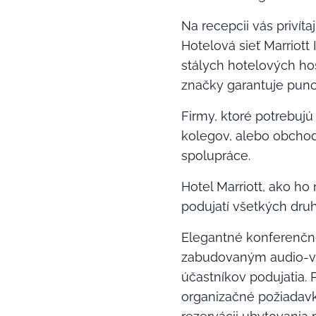
Na recepcii vás privíta
Hotelová sieť Marriott
stálych hotelových ho
značky garantuje punc 
Firmy, ktoré potrebujú
kolegov, alebo obchod
spolupráce.
Hotel Marriott, ako ho
podujatí všetkých druh
Elegantné konferenčné
zabudovaným audio-vid
účastníkov podujatia. 
organizačné požiadavky