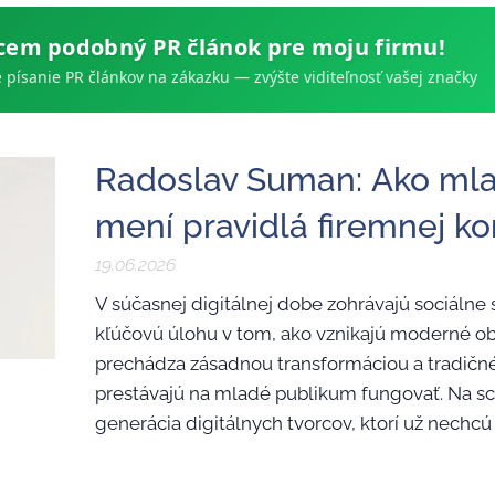
cem podobný PR článok pre moju firmu!
 písanie PR článkov na zákazku — zvýšte viditeľnosť vašej značky
Radoslav Suman: Ako ml
mení pravidlá firemnej k
19.06.2026
V súčasnej digitálnej dobe zohrávajú sociálne 
kľúčovú úlohu v tom, ako vznikajú moderné ob
prechádza zásadnou transformáciou a tradič
prestávajú na mladé publikum fungovať. Na s
generácia digitálnych tvorcov, ktorí už nechcú 