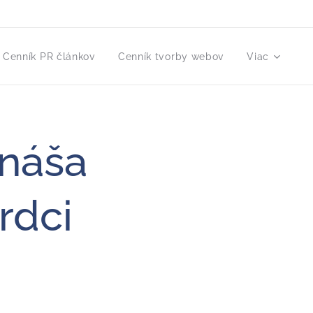
Cenník PR článkov
Cenník tvorby webov
Viac
ináša
rdci