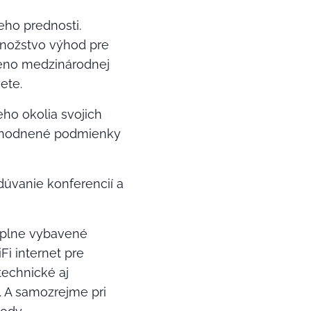
jeho prednosti.
 množstvo výhod pre
 Meno medzinárodnej
ete.
eho okolia svojich
zvýhodnené podmienky
dúvanie konferencií a
 plne vybavené
i internet pre
technické aj
. A samozrejme pri