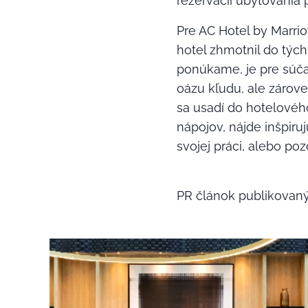
rezervácii ubytovania 
Pre AC Hotel by Marriot
hotel zhmotnil do tých
ponúkame, je pre súča
oázu kľudu, ale zárove
sa usadí do hotelovéh
nápojov, nájde inšpiru
svojej práci, alebo poz
PR článok publikovan