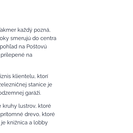
 Takmer každý pozná,
roky smerujú do centra
 pohľad na Poštovú
 prilepené na
znis klientelu, ktorí
elezničnej stanice je
odzemnej garáži.
kruhy lustrov, ktoré
eprítomné drevo, ktoré
je knižnica a lobby