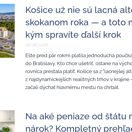
Košice už nie sú lacná alt
skokanom roka — a toto m
kým spravíte ďalší krok
06.06.2026
Ešte pred pár rokmi platila jednoduchá poučka
do Bratislavy. Kto chce ušetriť, ostane na vých
rovnica prestala platiť. Košice sa z "lacnejšej a
z najdynamickejších realitných trhov v krajine
začali dýchať hlavnému mestu na chrbát.
Na aké peniaze od štátu 
nárok? Kompletný prehľa