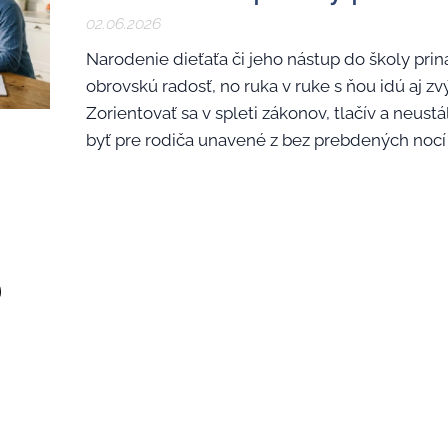
02.06.2026
Narodenie dieťaťa či jeho nástup do školy prin
obrovskú radosť, no ruka v ruke s ňou idú aj z
Zorientovať sa v spleti zákonov, tlačív a neu
byť pre rodiča unavené z bez prebdených nocí