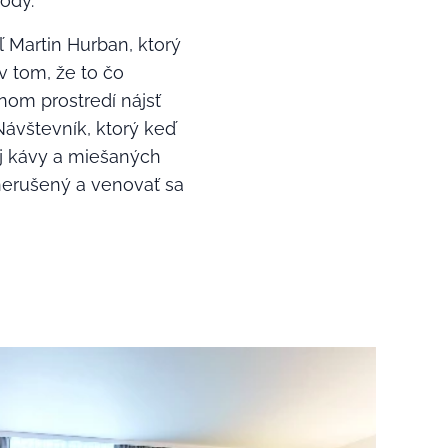
ody.
ľ Martin Hurban, ktorý
v tom, že to čo
nom prostredí nájsť
Návštevník, ktorý keď
j kávy a miešaných
 nerušený a venovať sa