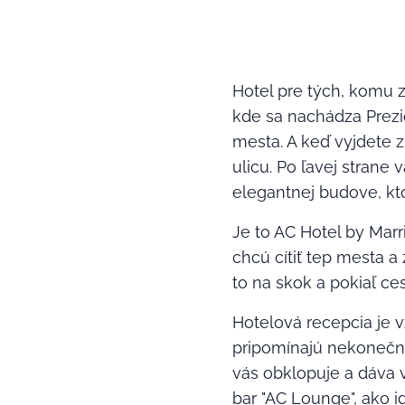
Hotel pre tých, komu z
kde sa nachádza Prezi
mesta. A keď vyjdete
ulicu. Po ľavej stran
elegantnej budove, kt
Je to AC Hotel by Marri
chcú cítiť tep mesta a
to na skok a pokiaľ c
Hotelová recepcia je 
pripomínajú nekonečné 
vás obklopuje a dáva v
bar "AC Lounge", ako i