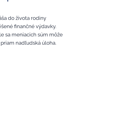
áša do života rodiny
výšené finančné výdavky.
stále sa meniacich súm môže
 priam nadľudská úloha.