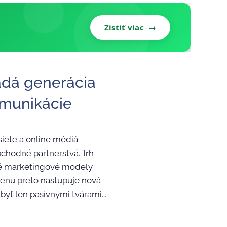
Zistiť viac →
adá generácia
omunikácie
siete a online médiá
chodné partnerstvá. Trh
né marketingové modely
cénu preto nastupuje nová
byť len pasívnymi tvárami...