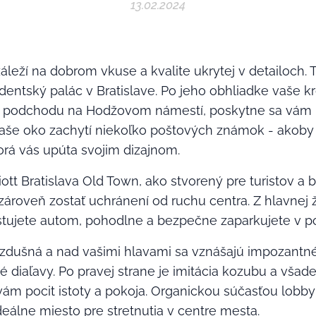
13.02.2024
áleží na dobrom vkuse a kvalite ukrytej v detailoch.
dentský palác v Bratislave. Po jeho obhliadke vaše k
 z podchodu na Hodžovom námestí, poskytne sa vám
e vaše oko zachytí niekoľko poštových známok - akoby
orá vás upúta svojim dizajnom.
ott Bratislava Old Town, ako stvorený pre turistov a bi
 zároveň zostať uchránení od ruchu centra. Z hlavnej ž
estujete autom, pohodlne a bezpečne zaparkujete v p
vzdušná a nad vašimi hlavami sa vznášajú impozantné 
diaľavy. Po pravej strane je imitácia kozubu a všad
ám pocit istoty a pokoja. Organickou súčasťou lobby 
deálne miesto pre stretnutia v centre mesta.