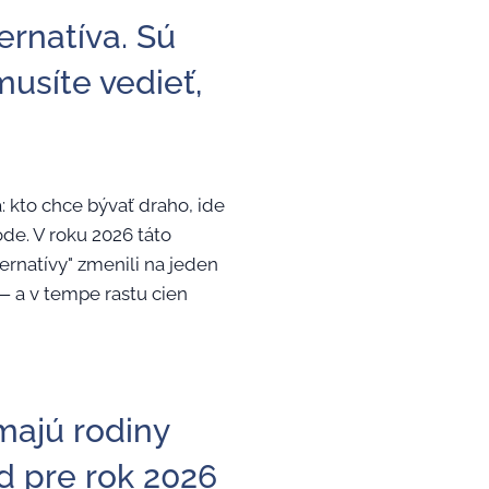
ernatíva. Sú
usíte vedieť,
: kto chce bývať draho, ide
ode. V roku 2026 táto
lternatívy" zmenili na jeden
 — a v tempe rastu cien
majú rodiny
d pre rok 2026