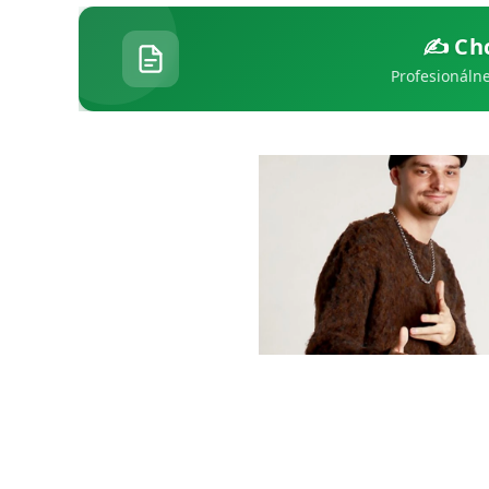
✍️ Ch
Profesionálne