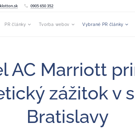
klotton.sk
0905 650 352
PR články
Tvorba webov
Vybrané PR články
l AC Marriott pr
etický zážitok v s
Bratislavy