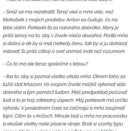
- Snaž sa ma nezatratiť. Teraz vieš o mne viac, než
ktokoľvek z mojich priateľov. Anton sa čuduje, čo na
tebe vidím. Pokladá ťa za naivného dobráka, ktorý je
príliš lenivý na to, aby v živote niečo dosiahol. Podľa mňa
si dobrý a ak by si mal niekedy ženu, tak by si ju dokázal
milovať. Si príliš citlivý a svet vnímaš inak než rozumom.
- Čo to má ale teraz spoločné s tebou?
- Iba to, aby si poznal všetko okolo mňa. Okrem toho sa
túžiš stať kňazom. Vo svojom živote môžeš vykonať veľa
dobrého a tým pomôcť ľuďom. Máš predpoklad počúvať
ľudí a to je tvoj základný úspech. Môj poklesok má určitú
výhodu. V poslednom čase sa začínajú o mňa zaujímať
tajní. Cítim to v krížoch. Minule boli u mňa na pracovisku
a skúšali všetky naše písacie stroje. Brali si vzorky typu