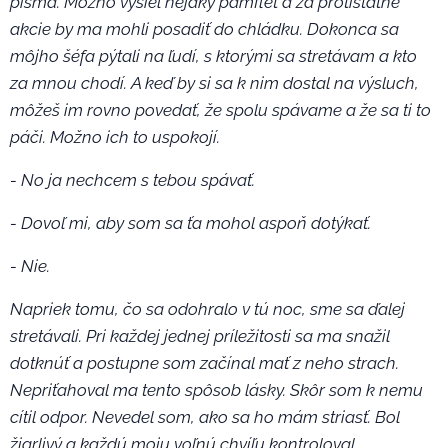
písma. Možno vyšiel nejaký pamflet a za protištátne
akcie by ma mohli posadiť do chládku. Dokonca sa
môjho šéfa pýtali na ľudí, s ktorými sa stretávam a kto
za mnou chodí. A keď by si sa k nim dostal na výsluch,
môžeš im rovno povedať, že spolu spávame a že sa ti to
páči. Možno ich to uspokojí.
- No ja nechcem s tebou spávať.
- Dovoľ mi, aby som sa ťa mohol aspoň dotýkať.
- Nie.
Napriek tomu, čo sa odohralo v tú noc, sme sa ďalej
stretávali. Pri každej jednej príležitosti sa ma snažil
dotknúť a postupne som začínal mať z neho strach.
Nepriťahoval ma tento spôsob lásky. Skôr som k nemu
cítil odpor. Nevedel som, ako sa ho mám striasť. Bol
žiarlivý a každú moju voľnú chvíľu kontroloval.