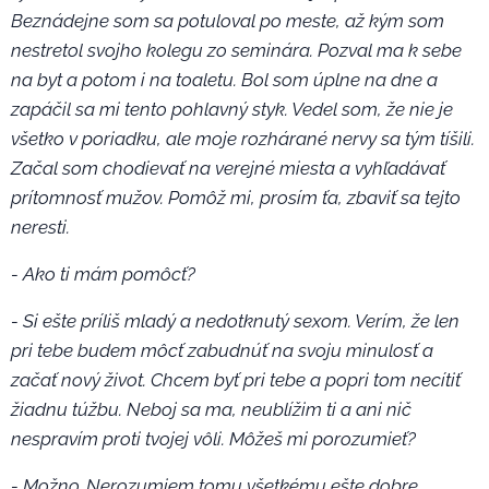
Beznádejne som sa potuloval po meste, až kým som
nestretol svojho kolegu zo seminára. Pozval ma k sebe
na byt a potom i na toaletu. Bol som úplne na dne a
zapáčil sa mi tento pohlavný styk. Vedel som, že nie je
všetko v poriadku, ale moje rozhárané nervy sa tým tíšili.
Začal som chodievať na verejné miesta a vyhľadávať
prítomnosť mužov. Pomôž mi, prosím ťa, zbaviť sa tejto
neresti.
- Ako ti mám pomôcť?
- Si ešte príliš mladý a nedotknutý sexom. Verím, že len
pri tebe budem môcť zabudnúť na svoju minulosť a
začať nový život. Chcem byť pri tebe a popri tom necítiť
žiadnu túžbu. Neboj sa ma, neublížim ti a ani nič
nespravím proti tvojej vôli. Môžeš mi porozumieť?
- Možno. Nerozumiem tomu všetkému ešte dobre.