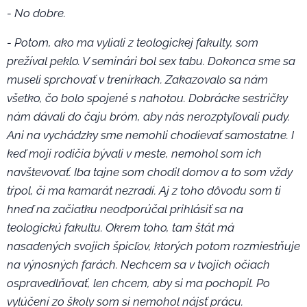
- No dobre.
- Potom, ako ma vyliali z teologickej fakulty, som
prežíval peklo. V seminári bol sex tabu. Dokonca sme sa
museli sprchovať v trenírkach. Zakazovalo sa nám
všetko, čo bolo spojené s nahotou. Dobrácke sestričky
nám dávali do čaju bróm, aby nás nerozptyľovali pudy.
Ani na vychádzky sme nemohli chodievať samostatne. I
keď moji rodičia bývali v meste, nemohol som ich
navštevovať. Iba tajne som chodil domov a to som vždy
tŕpol, či ma kamarát nezradí. Aj z toho dôvodu som ti
hneď na začiatku neodporúčal prihlásiť sa na
teologickú fakultu. Okrem toho, tam štát má
nasadených svojich špicľov, ktorých potom rozmiestňuje
na výnosných farách. Nechcem sa v tvojich očiach
ospravedlňovať, len chcem, aby si ma pochopil. Po
vylúčení zo školy som si nemohol nájsť prácu.