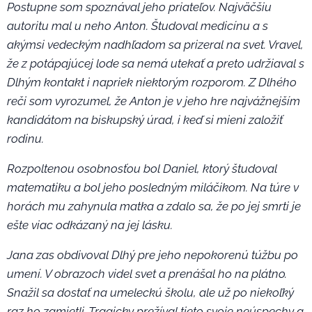
Postupne som spoznával jeho priateľov. Najväčšiu
autoritu mal u neho Anton. Študoval medicínu a s
akýmsi vedeckým nadhľadom sa prizeral na svet. Vravel,
že z potápajúcej lode sa nemá utekať a preto udržiaval s
Dlhým kontakt i napriek niektorým rozporom. Z Dlhého
reči som vyrozumel, že Anton je v jeho hre najvážnejším
kandidátom na biskupský úrad, i keď si mieni založiť
rodinu.
Rozpoltenou osobnosťou bol Daniel, ktorý študoval
matematiku a bol jeho posledným miláčikom. Na túre v
horách mu zahynula matka a zdalo sa, že po jej smrti je
ešte viac odkázaný na jej lásku.
Jana zas obdivoval Dlhý pre jeho nepokorenú túžbu po
umení. V obrazoch videl svet a prenášal ho na plátno.
Snažil sa dostať na umeleckú školu, ale už po niekoľký
raz ho zamietli. Tragicky prežíval tieto svoje neúspechy a