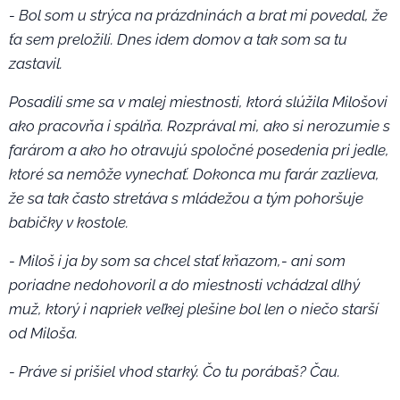
- Bol som u strýca na prázdninách a brat mi povedal, že
ťa sem preložili. Dnes idem domov a tak som sa tu
zastavil.
Posadili sme sa v malej miestnosti, ktorá slúžila Milošovi
ako pracovňa i spálňa. Rozprával mi, ako si nerozumie s
farárom a ako ho otravujú spoločné posedenia pri jedle,
ktoré sa nemôže vynechať. Dokonca mu farár zazlieva,
že sa tak často stretáva s mládežou a tým pohoršuje
babičky v kostole.
- Miloš i ja by som sa chcel stať kňazom,- ani som
poriadne nedohovoril a do miestnosti vchádzal dlhý
muž, ktorý i napriek veľkej plešine bol len o niečo starší
od Miloša.
- Práve si prišiel vhod starký. Čo tu porábaš? Čau.