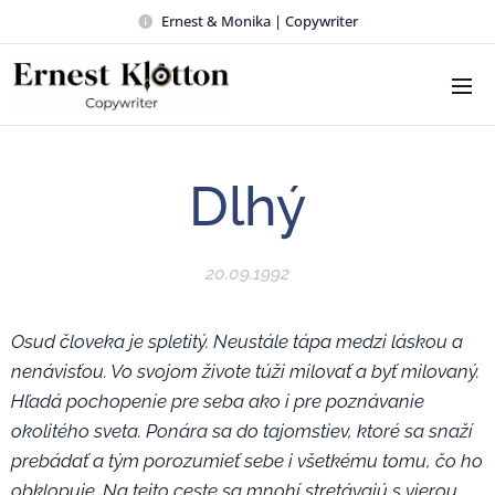
Ernest & Monika | Copywriter
Dlhý
20.09.1992
Osud človeka je spletitý. Neustále tápa medzi láskou a
nenávisťou. Vo svojom živote túži milovať a byť milovaný.
Hľadá pochopenie pre seba ako i pre poznávanie
okolitého sveta. Ponára sa do tajomstiev, ktoré sa snaží
prebádať a tým porozumieť sebe i všetkému tomu, čo ho
obklopuje. Na tejto ceste sa mnohí stretávajú s vierou.