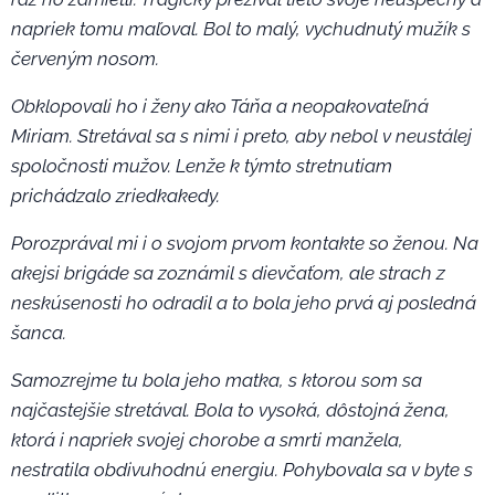
napriek tomu maľoval. Bol to malý, vychudnutý mužík s
červeným nosom.
Obklopovali ho i ženy ako Táňa a neopakovateľná
Miriam. Stretával sa s nimi i preto, aby nebol v neustálej
spoločnosti mužov. Lenže k týmto stretnutiam
prichádzalo zriedkakedy.
Porozprával mi i o svojom prvom kontakte so ženou. Na
akejsi brigáde sa zoznámil s dievčaťom, ale strach z
neskúsenosti ho odradil a to bola jeho prvá aj posledná
šanca.
Samozrejme tu bola jeho matka, s ktorou som sa
najčastejšie stretával. Bola to vysoká, dôstojná žena,
ktorá i napriek svojej chorobe a smrti manžela,
nestratila obdivuhodnú energiu. Pohybovala sa v byte s