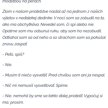
modlitbou na perách.
Zlom v našom priateľstve nastal až na jednom z našich
výletov v neďalekej dedinke. V noci som sa zobudil na to,
ako ma obchytkáva. Nevedel som, či spí alebo nie.
Opatrne som mu odsunul ruku, aby som ho nezobudil.
Odtiahol som sa od neho a so strachom som sa pokúšal
znovu zaspať.
- Peťo, spíš?
- Nie,
- Musím ti niečo vysvetliť. Pred chvíľou som ani ja nespal.
- Nič mi nemusíš vysvetľovať. Spime.
- Nie, nemohli by sme sa takto ďalej priateliť. Vypočuj si
ma, prosím.