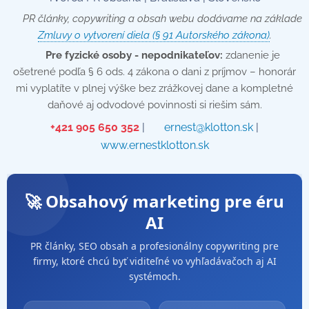
📄 PR články, copywriting a obsah webu dodávame na základe
Zmluvy o vytvorení diela (§ 91 Autorského zákona)
.
💡
Pre fyzické osoby - nepodnikateľov:
zdanenie je
ošetrené podľa § 6 ods. 4 zákona o dani z príjmov – honorár
mi vyplatíte v plnej výške bez zrážkovej dane a kompletné
daňové aj odvodové povinnosti si riešim sám.
📞
+421 905 650 352
| ✉️
ernest@klotton.sk
| 🌐
www.ernestklotton.sk
🚀 Obsahový marketing pre éru
AI
PR články, SEO obsah a profesionálny copywriting pre
firmy, ktoré chcú byť viditeľné vo vyhľadávačoch aj AI
systémoch.