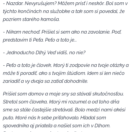
- Nazdar. Nevyrušujem? Môžem prísť i neskôr. Bol som v
týchto končinách na služobke a tak som si povedal, že
pozriem starého kamoša.
- Nikam nechoď. Prišiel si sem ako na zavolanie. Poď,
predstavím ti Peťa. Peťo a toto je...
- Jednoducho Dlhý. Veď vidíš, no nie?
- Peťo a toto je človek, ktorý ti zodpovie na tvoje otázky a
môže ti poradiť, ako s tvojim štúdiom. Idem si len niečo
zariadiť a vy dvaja sa zatiaľ dohodnite.
Prišiel som domov a moje sny sa stávali skutočnosťou.
Stretol som človeka, ktorý mi rozumel a od toho dňa
sme sa stále častejšie stretávali. Bolo medzi nami akési
puto, ktoré nás k sebe priťahovalo. Hľadal som
spovedníka aj priateľa a našiel som ich v Dlhom.