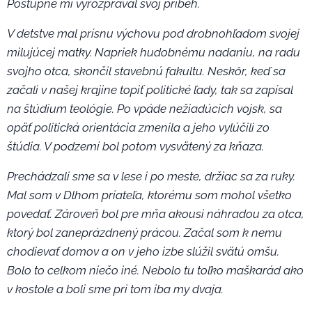
Postupne mi vyrozprával svoj príbeh.
V detstve mal prísnu výchovu pod drobnohľadom svojej
milujúcej matky. Napriek hudobnému nadaniu, na radu
svojho otca, skončil stavebnú fakultu. Neskôr, keď sa
začali v našej krajine topiť politické ľady, tak sa zapísal
na štúdium teológie. Po vpáde nežiadúcich vojsk, sa
opäť politická orientácia zmenila a jeho vylúčili zo
štúdia. V podzemí bol potom vysvätený za kňaza.
Prechádzali sme sa v lese i po meste, držiac sa za ruky.
Mal som v Dlhom priateľa, ktorému som mohol všetko
povedať. Zároveň bol pre mňa akousi náhradou za otca,
ktorý bol zaneprázdnený prácou. Začal som k nemu
chodievať domov a on v jeho izbe slúžil svätú omšu.
Bolo to celkom niečo iné. Nebolo tu toľko maškarád ako
v kostole a boli sme pri tom iba my dvaja.