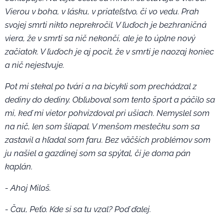
Vierou v boha, v lásku, v priateľstvo, či vo vedu. Prah
svojej smrti nikto neprekročil. V ľuďoch je bezhraničná
viera, že v smrti sa nič nekončí, ale je to úplne nový
začiatok. V ľuďoch je aj pocit, že v smrti je naozaj koniec
a nič nejestvuje.
Pot mi stekal po tvári a na bicykli som prechádzal z
dediny do dediny. Obľuboval som tento šport a páčilo sa
mi, keď mi vietor pohvizdoval pri ušiach. Nemyslel som
na nič, len som šliapal. V menšom mestečku som sa
zastavil a hľadal som faru. Bez väčších problémov som
ju našiel a gazdinej som sa spýtal, či je doma pán
kaplán.
- Ahoj Miloš.
- Čau, Peťo. Kde si sa tu vzal? Poď ďalej.