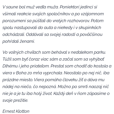
V saune bol muž vedľa muža. Poniektorí jedinci si
všímali reakcie svojich spoločníkov a po vzájomnom
porozumení sa púšťali do vrelých rozhovorov. Potom
spolu nastupovali do auta a niekedy i v skupinkách
odchádzali. Oddávali sa svojej radosti a poväčšinou
pohŕdali ženami.
Vo voľných chvíľach som behával v neďalekom parku.
Túžil som byť čoraz viac sám a začal som sa vyhýbať
Dlhému i jeho priateľom. Prestal som chodiť do kostola a
viera v Boha zo mňa vyprchala. Neostalo po nej nič, iba
prázdne miesto. Viera pomáha človeku žiť a dáva mu
nádej na niečo, čo nepozná. Možno po smrti naozaj nič
nie je a je tu iba holý život. Každý deň v ňom zápasíme o
svoje prežitie.
Ernest Klotton