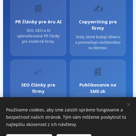
📰
✍️
PR články pre éru AI
Copywriting pre
firmy
SEO, GEO a AI
optimalizované PR články
Texty, ktoré budujú dôveru
pre moderné firmy.
a premieňajú návštevníkov
na klientov.
📈
📰
SEO články pre
Publikovanie na
firmy
SME.sk
Obsah optimalizovaný pre
Silné PR a mediálna
Google aj AI vyhľadávanie.
dôveryhodnosť cez SME.sk.
Používame cookies, aby sme zaistili správne fungovanie a
bezpečnosť našich stránok. Tým vám môžeme poskytnúť tú
najlepšiu skúsenosť z ich návštevy.