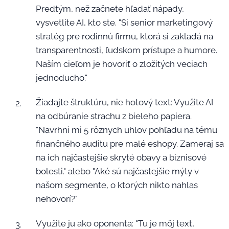
Predtým, než začnete hľadať nápady,
vysvetlite AI, kto ste. "Si senior marketingový
stratég pre rodinnú firmu, ktorá si zakladá na
transparentnosti, ľudskom prístupe a humore.
Naším cieľom je hovoriť o zložitých veciach
jednoducho."
Žiadajte štruktúru, nie hotový text: Využite AI
na odbúranie strachu z bieleho papiera.
"Navrhni mi 5 rôznych uhlov pohľadu na tému
finančného auditu pre malé eshopy. Zameraj sa
na ich najčastejšie skryté obavy a biznisové
bolesti." alebo "Aké sú najčastejšie mýty v
našom segmente, o ktorých nikto nahlas
nehovorí?"
Využite ju ako oponenta: "Tu je môj text,