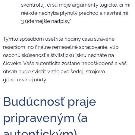
skontroluj, či sú moje argumenty logické, či mi
niekde nechýba plynulý prechod a navrhni mi
3 údernejšie nadpisy."
Týmto spôsobom ušetríte hodiny času strávené
rešeršom, no finálne remeselné spracovanie, vtip,
osobnú skúsenosť a štylistickú iskru necháte na
človeka. Vaša autenticita zostane nepoškodená a váš
obsah bude svietiť v záplave šedej, strojovo
generovanej nudy.
Budúcnosť praje
pripraveným (a
autentickým)