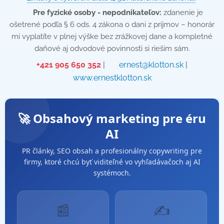
💡
Pre fyzické osoby - nepodnikateľov:
zdanenie je
ošetrené podľa § 6 ods. 4 zákona o dani z príjmov – honorár
mi vyplatíte v plnej výške bez zrážkovej dane a kompletné
daňové aj odvodové povinnosti si riešim sám.
📞
+421 905 650 352
| ✉️
ernest@klotton.sk
| 🌐
www.ernestklotton.sk
🚀 Obsahový marketing pre éru
AI
PR články, SEO obsah a profesionálny copywriting pre
firmy, ktoré chcú byť viditeľné vo vyhľadávačoch aj AI
systémoch.
📰
✍️