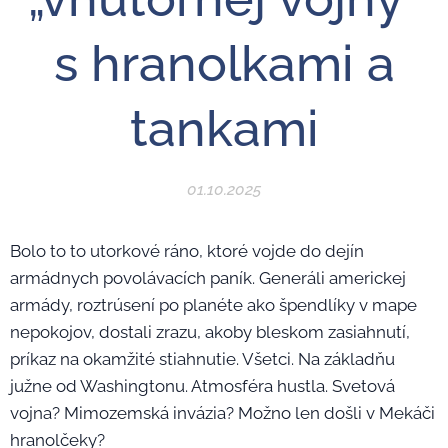
s hranolkami a
tankami
01.10.2025
Bolo to to utorkové ráno, ktoré vojde do dejín
armádnych povolávacích paník. Generáli americkej
armády, roztrúsení po planéte ako špendlíky v mape
nepokojov, dostali zrazu, akoby bleskom zasiahnutí,
príkaz na okamžité stiahnutie. Všetci. Na základňu
južne od Washingtonu. Atmosféra hustla. Svetová
vojna? Mimozemská invázia? Možno len došli v Mekáči
hranolčeky?