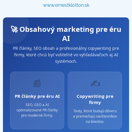
www.ernestklotton.sk
🚀 Obsahový marketing pre éru
AI
PR články, SEO obsah a profesionálny copywriting pre
firmy, ktoré chcú byť viditeľné vo vyhľadávačoch aj AI
systémoch.
📰
✍️
PR články pre éru AI
Copywriting pre
firmy
SEO, GEO a AI
optimalizované PR články
Texty, ktoré budujú dôveru
pre moderné firmy.
a premieňajú návštevníkov
na klientov.