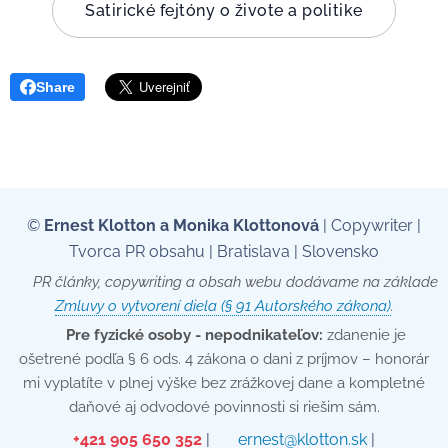
Satirické fejtóny o živote a politike
Share
©
Ernest Klotton a Monika Klottonová
| Copywriter |
Tvorca PR obsahu | Bratislava | Slovensko
📄 PR články, copywriting a obsah webu dodávame na základe
Zmluvy o vytvorení diela (§ 91 Autorského zákona)
.
💡
Pre fyzické osoby - nepodnikateľov:
zdanenie je
ošetrené podľa § 6 ods. 4 zákona o dani z príjmov – honorár
mi vyplatíte v plnej výške bez zrážkovej dane a kompletné
daňové aj odvodové povinnosti si riešim sám.
📞
+421 905 650 352
| ✉️
ernest@klotton.sk
| 🌐