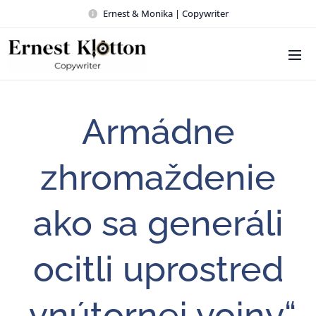
Ernest & Monika | Copywriter
Armádne
zhromaždenie
ako sa generáli
ocitli uprostred
„vnútornej vojny“