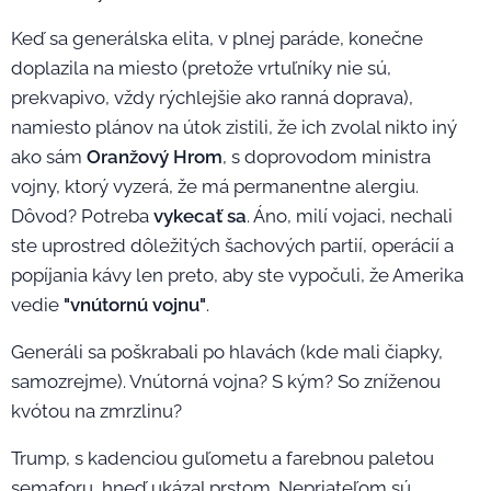
Keď sa generálska elita, v plnej paráde, konečne
doplazila na miesto (pretože vrtuľníky nie sú,
prekvapivo, vždy rýchlejšie ako ranná doprava),
namiesto plánov na útok zistili, že ich zvolal nikto iný
ako sám
Oranžový Hrom
, s doprovodom ministra
vojny, ktorý vyzerá, že má permanentne alergiu.
Dôvod? Potreba
vykecať sa
. Áno, milí vojaci, nechali
ste uprostred dôležitých šachových partií, operácií a
popíjania kávy len preto, aby ste vypočuli, že Amerika
vedie
"vnútornú vojnu"
.
Generáli sa poškrabali po hlavách (kde mali čiapky,
samozrejme). Vnútorná vojna? S kým? So zníženou
kvótou na zmrzlinu?
Trump, s kadenciou guľometu a farebnou paletou
semaforu, hneď ukázal prstom. Nepriateľom sú