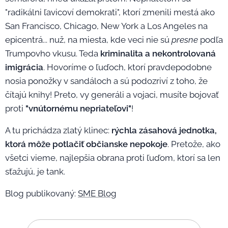
"radikálni ľavicoví demokrati", ktorí zmenili mestá ako
San Francisco, Chicago, New York a Los Angeles na
epicentrá... nuž, na miesta, kde veci nie sú
presne
podľa
Trumpovho vkusu. Teda
kriminalita a nekontrolovaná
imigrácia
. Hovoríme o ľuďoch, ktorí pravdepodobne
nosia ponožky v sandáloch a sú podozriví z toho, že
čítajú knihy! Preto, vy generáli a vojaci, musíte bojovať
proti
"vnútornému nepriateľovi"
!
A tu prichádza zlatý klinec:
rýchla zásahová jednotka,
ktorá môže potlačiť občianske nepokoje
. Pretože, ako
všetci vieme, najlepšia obrana proti ľuďom, ktorí sa len
sťažujú, je tank.
Blog publikovaný:
SME Blog