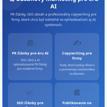
AI
PR články, SEO obsah a profesionálny copywriting pre
firmy, ktoré chcú byť viditeľné vo vyhľadávačoch aj AI
systémoch.
📰
✍️
PR články pre éru AI
Copywriting pre
firmy
SEO, GEO a AI
optimalizované PR články
Texty, ktoré budujú dôveru
pre moderné firmy.
a premieňajú návštevníkov
na klientov.
📈
📰
SEO články pre
Publikovanie na